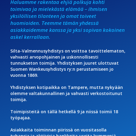
Haluamme rakentaa ehjiä polkuja kohti
toimivaa ja mielekästä elämää – ihmisen
yksilöllisen tilanteen ja omat toiveet
huomioiden. Teemme tämän yhdessä
asiakkaidemme kanssa ja yksi sopivan kokoinen
askel kerrallaan.
Silta-Valmennusyhdistys on voittoa tavoittelematon,
vahvasti arvopohjainen ja uskonnollisesti
tunnukseton toimija. Yhdistyksen juuret ulottuvat
Suomen Wankeusyhdistys ry:n perustamiseen jo
vuonna 1869.
Yhdistyksen kotipaikka on Tampere, mutta nykyään
olemme valtakunnallinen ja vahvasti verkostoitunut
toimija.
Toimipisteitä on tällä hetkellä 9 ja niissä toimii 18
työpajaa.
Asiakkaita toiminnan piirissä on vuositasolla
tuhansia ja aktiivisia hankkeita useita kymmeniä.