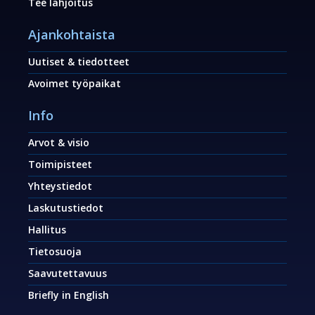
Tee lahjoitus
Ajankohtaista
Uutiset & tiedotteet
Avoimet työpaikat
Info
Arvot & visio
Toimipisteet
Yhteystiedot
Laskutustiedot
Hallitus
Tietosuoja
Saavutettavuus
Briefly in English