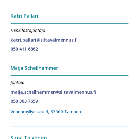
Katri Pallari
Henkilöstöjohtaja
katri.pallari@siltavalmennus.fi
050 411 6862
Maija Schellhammer
Johtaja
maija.schellhammer@siltavalmennus.fi
050 303 7659
Vehnämyllynkatu 4, 33560 Tampere
Sirpa Toivonen