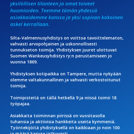
yksilöllisen tilanteen ja omat toiveet
huomioiden. Teemme tämän yhdessä
asiakkaidemme kanssa ja yksi sopivan kokoinen
askel kerrallaan.
Silta-Valmennusyhdistys on voittoa tavoittelematon,
vahvasti arvopohjainen ja uskonnollisesti
tunnukseton toimija. Yhdistyksen juuret ulottuvat
Suomen Wankeusyhdistys ry:n perustamiseen jo
vuonna 1869.
Yhdistyksen kotipaikka on Tampere, mutta nykyään
olemme valtakunnallinen ja vahvasti verkostoitunut
toimija.
Toimipisteitä on tällä hetkellä 9 ja niissä toimii 18
työpajaa.
Asiakkaita toiminnan piirissä on vuositasolla
tuhansia ja aktiivisia hankkeita useita kymmeniä.
Työntekijöitä yhdistyksellä on kaikkiaan jo noin 100
ja määrä kasvaa jatkuvasti.