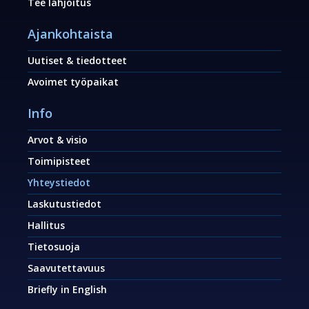
Tee lahjoitus
Ajankohtaista
Uutiset & tiedotteet
Avoimet työpaikat
Info
Arvot & visio
Toimipisteet
Yhteystiedot
Laskutustiedot
Hallitus
Tietosuoja
Saavutettavuus
Briefly in English