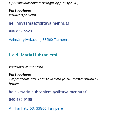
Oppimisvalmentaja (Vangin oppimispolku)
Vastuualueet:
Koulutuspalvelut
heli.hirvasmaa@siltavalmennus.fi
040 832 5523
Vehnämyllynkatu 4, 33560 Tampere
Heidi-Maria Huhtaniemi
Vastaava valmentaja
Vastuualueet:
Työpajatoiminta, Yhteisökahvila ja Tuumasta Duuniin -
hanke
heidi-maria.huhtaniemi@siltavalmennus.fi
040 480 9190
Viinikankatu 53, 33800 Tampere