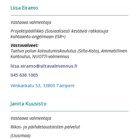
Liisa Eiramo
Vastaava valmentaja
Projektipäällikkö (Sosiaalisesti kestäviä ratkaisuja
kohtaanto-ongelmaan ESR+)
Vastuualueet:
Tuetun polun kotoutumiskoulutus (Silta-Koto), Ammatillinen
kuntoutus, NUOTTI-valmennus
liisa.eiramo@siltavalmennus.fi
045 636 1005
Viinikankatu 53, 33800 Tampere
Janita Kuusisto
Vastaava valmentaja
Rikos- ja päihdetaustaisten palvelut
(Uusimaa)