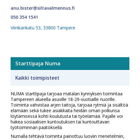
anu.bister@siltavalmennus.fi
050 354 1541
Viinikankatu 53, 33800 Tampere
Starttipaja Numa
Kaikki toimipisteet
NUMA starttipaja tarjoaa matalan kynnyksen toimintaa
Tampereen alueella asuville 18-29-vuotiaille nuorille.
Toiminta vahvistaa arjen taitoja, tarjoaa rytmiä ja sisältöä
elämään sekä tukee asiakkaita heidän oman polkunsa
löytämisessä kohti koulutusta tai työelämää. Pajalle voi
hakea sosiaalisen kuntoutuksen tai kuntouttavan
työtoiminnan päätöksellä.
Numalla tehtävä toiminta painottuu luoviin menetelmiin,