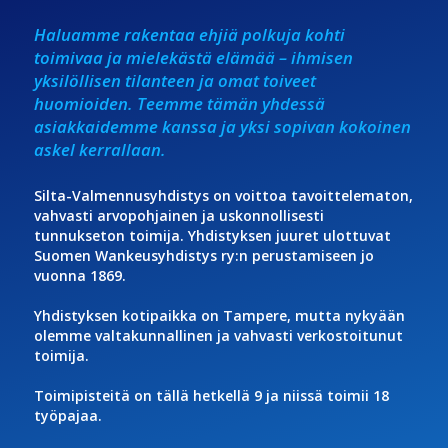
Haluamme rakentaa ehjiä polkuja kohti
toimivaa ja mielekästä elämää – ihmisen
yksilöllisen tilanteen ja omat toiveet
huomioiden. Teemme tämän yhdessä
asiakkaidemme kanssa ja yksi sopivan kokoinen
askel kerrallaan.
Silta-Valmennusyhdistys on voittoa tavoittelematon,
vahvasti arvopohjainen ja uskonnollisesti
tunnukseton toimija. Yhdistyksen juuret ulottuvat
Suomen Wankeusyhdistys ry:n perustamiseen jo
vuonna 1869.
Yhdistyksen kotipaikka on Tampere, mutta nykyään
olemme valtakunnallinen ja vahvasti verkostoitunut
toimija.
Toimipisteitä on tällä hetkellä 9 ja niissä toimii 18
työpajaa.