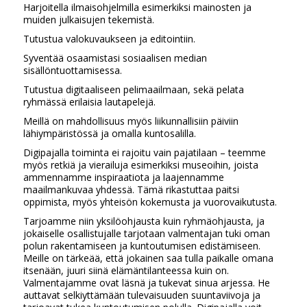
Harjoitella ilmaisohjelmilla esimerkiksi mainosten ja
muiden julkaisujen tekemistä.
Tutustua valokuvaukseen ja editointiin.
Syventää osaamistasi sosiaalisen median
sisällöntuottamisessa.
Tutustua digitaaliseen pelimaailmaan, sekä pelata
ryhmässä erilaisia lautapelejä.
Meillä on mahdollisuus myös liikunnallisiin päiviin
lähiympäristössä ja omalla kuntosalilla.
Digipajalla toiminta ei rajoitu vain pajatilaan – teemme
myös retkiä ja vierailuja esimerkiksi museoihin, joista
ammennamme inspiraatiota ja laajennamme
maailmankuvaa yhdessä. Tämä rikastuttaa paitsi
oppimista, myös yhteisön kokemusta ja vuorovaikutusta.
Tarjoamme niin yksilöohjausta kuin ryhmäohjausta, ja
jokaiselle osallistujalle tarjotaan valmentajan tuki oman
polun rakentamiseen ja kuntoutumisen edistämiseen.
Meille on tärkeää, että jokainen saa tulla paikalle omana
itsenään, juuri siinä elämäntilanteessa kuin on.
Valmentajamme ovat läsnä ja tukevat sinua arjessa. He
auttavat selkiyttämään tulevaisuuden suuntaviivoja ja