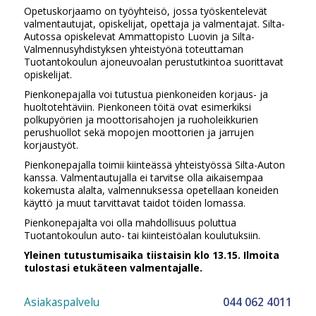
Opetuskorjaamo on työyhteisö, jossa työskentelevät
valmentautujat, opiskelijat, opettaja ja valmentajat. Silta-
Autossa opiskelevat Ammattopisto Luovin ja Silta-
Valmennusyhdistyksen yhteistyönä toteuttaman
Tuotantokoulun ajoneuvoalan perustutkintoa suorittavat
opiskelijat.
Pienkonepajalla voi tutustua pienkoneiden korjaus- ja
huoltotehtäviin. Pienkoneen töitä ovat esimerkiksi
polkupyörien ja moottorisahojen ja ruoholeikkurien
perushuollot sekä mopojen moottorien ja jarrujen
korjaustyöt.
Pienkonepajalla toimii kiinteässä yhteistyössä Silta-Auton
kanssa. Valmentautujalla ei tarvitse olla aikaisempaa
kokemusta alalta, valmennuksessa opetellaan koneiden
käyttö ja muut tarvittavat taidot töiden lomassa.
Pienkonepajalta voi olla mahdollisuus poluttua
Tuotantokoulun auto- tai kiinteistöalan koulutuksiin.
Yleinen tutustumisaika tiistaisin klo 13.15. Ilmoita
tulostasi etukäteen valmentajalle.
Asiakaspalvelu
044 062 4011