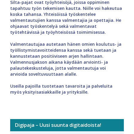
Silta-pajat ovat työyhteisöjä, joissa oppiminen
tapahtuu työn tekemisen kautta. Niille voi hakeutua
koska tahansa. Yhteisöissä työskentelee
valmentautujien kanssa valmentajia ja opettajia. He
ohjaavat työskentelyä sekä valmentavat
työtehtävissä ja työyhteisössä toimimisessa.
Valmentautujaa autetaan hänen omien koulutus- ja
työllistymistavoitteidensa kanssa sekä tuetaan ja
kannustetaan positiiviseen arjen hallintaan.
Valmennusjakson aikana käydään arviointi- ja
palautekeskusteluja, jotta valmentautuja voi
arvioida soveltuvuuttaan alalle.
Useilla pajoilla tuotetaan tavaroita ja palveluita
myös yksityisasiakkaille ja yrityksille.
Digipaja – Uusi suunta digitaidoista!