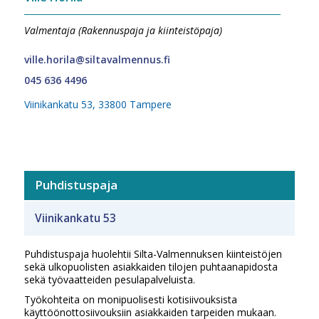
Valmentaja (Rakennuspaja ja kiinteistöpaja)
ville.horila@siltavalmennus.fi
045 636 4496
Viinikankatu 53, 33800 Tampere
Puhdistuspaja
Viinikankatu 53
Puhdistuspaja huolehtii Silta-Valmennuksen kiinteistöjen
sekä ulkopuolisten asiakkaiden tilojen puhtaanapidosta
sekä työvaatteiden pesulapalveluista.
Työkohteita on monipuolisesti kotisiivouksista
käyttöönottosiivouksiin asiakkaiden tarpeiden mukaan.