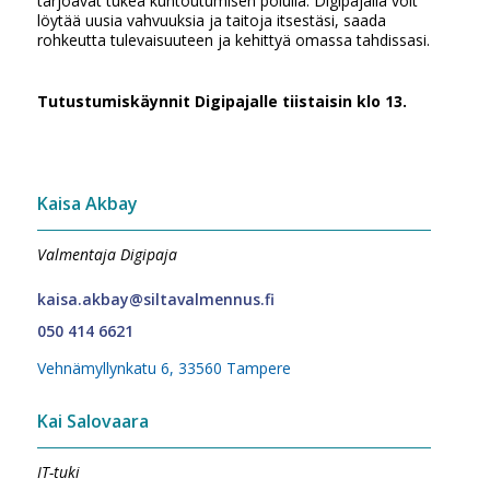
tarjoavat tukea kuntoutumisen polulla. Digipajalla voit
löytää uusia vahvuuksia ja taitoja itsestäsi, saada
rohkeutta tulevaisuuteen ja kehittyä omassa tahdissasi.
Tutustumiskäynnit Digipajalle tiistaisin klo 13.
Kaisa Akbay
Valmentaja Digipaja
kaisa.akbay@siltavalmennus.fi
050 414 6621
Vehnämyllynkatu 6, 33560 Tampere
Kai Salovaara
IT-tuki