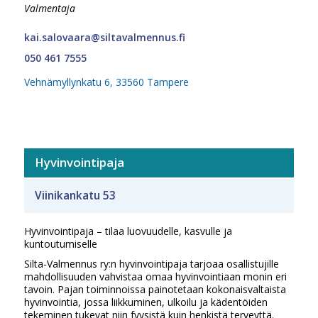
Valmentaja
kai.salovaara@siltavalmennus.fi
050 461 7555
Vehnämyllynkatu 6, 33560 Tampere
Hyvinvointipaja
Viinikankatu 53
Hyvinvointipaja – tilaa luovuudelle, kasvulle ja
kuntoutumiselle
Silta-Valmennus ry:n hyvinvointipaja tarjoaa osallistujille
mahdollisuuden vahvistaa omaa hyvinvointiaan monin eri
tavoin. Pajan toiminnoissa painotetaan kokonaisvaltaista
hyvinvointia, jossa liikkuminen, ulkoilu ja kädentöiden
tekeminen tukevat niin fyysistä kuin henkistä terveyttä.