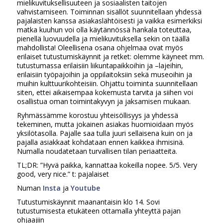
mielikuvituksellisuuteen ja sosiaalisten taitojen
vahvistamiseen. Toiminnan sisällöt suunnitellaan yhdessä
pajalaisten kanssa asiakaslähtöisesti ja vaikka esimerkiksi
matka kuuhun voi olla käytännössä hankala toteuttaa,
pienellä luovuudella ja mielikuvituksella sekin on täällä
mahdollista! Oleellisena osana ohjelmaa ovat myös
erilaiset tutustumiskäynnit ja retket: olemme käyneet mm.
tutustumassa erilaisiin liikuntapaikkoihin ja –lajeihin,
erilaisiin työpajoihin ja oppilaitoksiin sekä museoihin ja
muihin kulttuurikohteisiin. Ohjattu toiminta suunnitellaan
siten, ettei aikaisempaa kokemusta tarvita ja siihen voi
osallistua oman toimintakyvyn ja jaksamisen mukaan.
Ryhmässämme korostuu yhteisöllisyys ja yhdessä
tekeminen, mutta jokainen asiakas huomioidaan myös
yksilötasolla. Pajalle saa tulla juuri sellaisena kuin on ja
pajalla asiakkaat kohdataan ennen kaikkea ihmisinä.
Numalla noudatetaan turvallisen tilan periaatteita.
TL;DR: ”Hyvä paikka, kannattaa kokeilla nopee. 5/5. Very
good, very nice.” t: pajalaiset
Numan
Insta
ja
Youtube
Tutustumiskäynnit maanantaisin klo 14. Sovi
tutustumisesta etukäteen ottamalla yhteyttä pajan
ohjaajiin