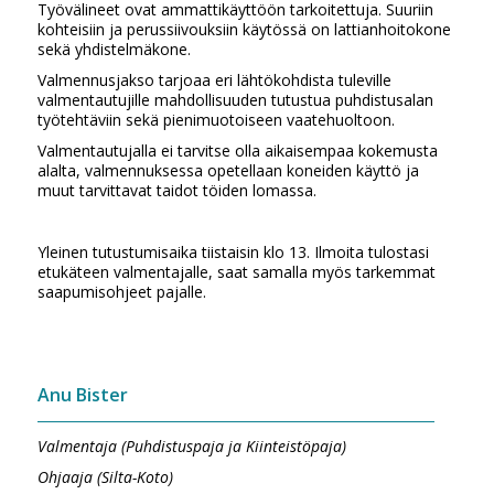
Työvälineet ovat ammattikäyttöön tarkoitettuja. Suuriin
kohteisiin ja perussiivouksiin käytössä on lattianhoitokone
sekä yhdistelmäkone.
Valmennusjakso tarjoaa eri lähtökohdista tuleville
valmentautujille mahdollisuuden tutustua puhdistusalan
työtehtäviin sekä pienimuotoiseen vaatehuoltoon.
Valmentautujalla ei tarvitse olla aikaisempaa kokemusta
alalta, valmennuksessa opetellaan koneiden käyttö ja
muut tarvittavat taidot töiden lomassa.
Yleinen tutustumisaika tiistaisin klo 13. Ilmoita tulostasi
etukäteen valmentajalle, saat samalla myös tarkemmat
saapumisohjeet pajalle.
Anu Bister
Valmentaja (Puhdistuspaja ja Kiinteistöpaja)
Ohjaaja (Silta-Koto)