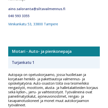
aino.saloranta@siltavalmennus.fi
040 593 3355
Viinikankatu 53, 33800 Tampere
Motari - Auto- ja pienkonepaja
Turjankatu 1
Autopaja on opetuskorjaamo, jossa huolletaan ja
korjataan henkilö- ja pakettiautoja valmennus- ja
opiskelijatyönä. Auto-osaston töitä ova tesimerkiksi
rengastyöt, moottorin, alusta- ja hallintalaitteiden korjaus
sekä kytkin-, jarru- ja vaihteistotyöt. Työvälineinä ovat
paineilmatyökalut, ajoneuvonostimet, rengas- ja
tasapainotuskoneet ja monet muut autokorjaamon
työvälineet.