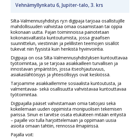
Vehnämyllynkatu 6, Jupiter-talo, 3. krs
Silta-Valmennusyhdistys ry:n digipaja tarjoaa osallistujille
mahdollisuuden vahvistaa omaa osaamistaan tai oppia
kokonaan uutta. Pajan toiminnoissa painotetaan
kokonaisvaltaista kuntoutumista, jossa graafisen
suunnittelun, viestinnän ja pelillisten teemojen sisällöt
tukevat niin fyysistä kuin henkistä hyvinvointia.
Digipaja on osa Silta-Valmennusyhdistyksen kuntouttavaa
työtoimintaa, ja se tarjoaa asiakkailleen turvallisen ja
innostavan ympäristön, jossa itseohjautuvuus,
asiakaslähtöisyys ja yhteisöllisyys ovat keskiössä.
Tarjoamme asiakkaillemme sosiaalista kuntoutusta, ja
valmentavaa- sekä osallisuutta vahvistavaa kuntouttavaa
työtoimintaa.
Digipajalla pääset vahvistamaan omia taitojasi sekä
kokeilemaan uuden oppimista monipuolisen tekemisen
parissa. Sinun ei tarvitse osata etukäteen mitään erityistä
– pajalle voi tulla harjoittelemaan ja oppimaan uusia
asioita omaan tahtiin, rennossa ilmapiirissä.
Pajalla voit: