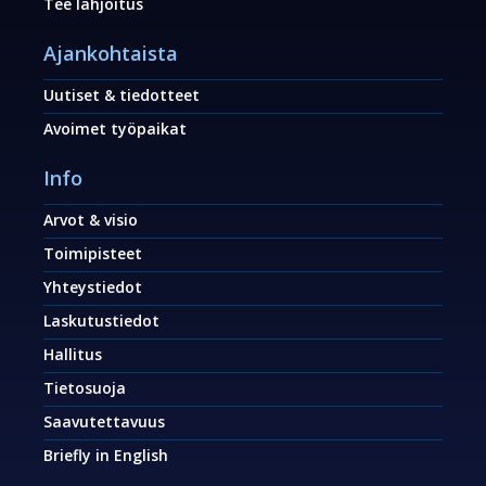
Tee lahjoitus
Ajankohtaista
Uutiset & tiedotteet
Avoimet työpaikat
Info
Arvot & visio
Toimipisteet
Yhteystiedot
Laskutustiedot
Hallitus
Tietosuoja
Saavutettavuus
Briefly in English