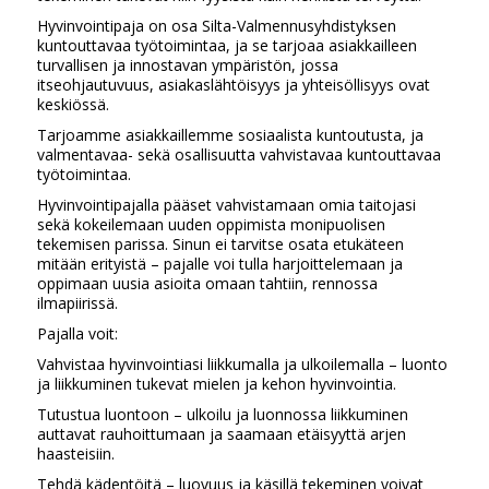
Hyvinvointipaja on osa Silta-Valmennusyhdistyksen
kuntouttavaa työtoimintaa, ja se tarjoaa asiakkailleen
turvallisen ja innostavan ympäristön, jossa
itseohjautuvuus, asiakaslähtöisyys ja yhteisöllisyys ovat
keskiössä.
Tarjoamme asiakkaillemme sosiaalista kuntoutusta, ja
valmentavaa- sekä osallisuutta vahvistavaa kuntouttavaa
työtoimintaa.
Hyvinvointipajalla pääset vahvistamaan omia taitojasi
sekä kokeilemaan uuden oppimista monipuolisen
tekemisen parissa. Sinun ei tarvitse osata etukäteen
mitään erityistä – pajalle voi tulla harjoittelemaan ja
oppimaan uusia asioita omaan tahtiin, rennossa
ilmapiirissä.
Pajalla voit:
Vahvistaa hyvinvointiasi liikkumalla ja ulkoilemalla – luonto
ja liikkuminen tukevat mielen ja kehon hyvinvointia.
Tutustua luontoon – ulkoilu ja luonnossa liikkuminen
auttavat rauhoittumaan ja saamaan etäisyyttä arjen
haasteisiin.
Tehdä kädentöitä – luovuus ja käsillä tekeminen voivat