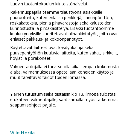
Luovin tuotantokoulun kiinteistöpalvelut.
Rakennuspajalla teemme tilaustyönä asiakkaille
puutuotteita, kuten erilaisia penkkejä, linnunpönttöjä,
roskakatoksia, pieniä pihavarastoja sekä kalusteiden
kunnostusta ja pintakäsittelyä. Lisäksi tuotantoomme
kuuluu yrityksille suoritettavat alihankintatyöt, joita ovat
erilaiset pakkaus- ja kokoonpanotyöt.
Käytettävät laitteet ovat käsityökaluja sekä
puusepäntyöhön kuuluvia laitteita, kuten sahat, sirkkelit,
höylät ja porakoneet.
Valmentautujalla ei tarvitse olla aikaisempaa kokemusta
alalta, valmennuksessa opetellaan koneiden käyttö ja
muut tarvittavat taidot töiden lomassa.
Yleinen tutustumisaika tiistaisin klo 13. Ilmoita tulostasi
etukäteen valmentajalle, saat samalla myös tarkemmat
saapumisohjeet pajalle.
Ville Horila