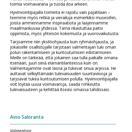
toimia voimavarana ja tuoda iloa arkeen.
Hyvinvointipajalla toiminta ei rajoitu vain pajatilaan –
teemme myös retkiä ja vierailuja esimerkiksi museoihin,
joista ammennamme inspiraatiota ja laajennamme
maailmankuvaa yhdessä. Tämä rikastuttaa paitsi
oppimista, myös yhteisön kokemusta ja vuorovaikutusta.
Tarjoamme niin yksilöohjausta kuin ryhmäohjausta, ja
jokaiselle osallistujalle tarjotaan valmentajan tuki oman
polun rakentamiseen ja kuntoutumisen edistämiseen.
Meille on tärkeää, että jokainen saa tulla paikalle omana
itsenään, juuri siinä elämäntilanteessa kuin on.
Valmentajamme ovat läsnä ja tukevat sinua arjessa. He
auttavat selkiyttämään tulevaisuuden suuntaviivoja ja
tarjoavat tukea kuntoutumisen polulla. Hyvinvointipajalla
voit löytää uusia voimavaroja, saada rohkeutta
tulevaisuuteen ja kehittää itseäsi omassa tahdissasi.
Aino Saloranta
Valmentaja