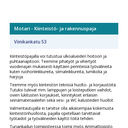
Motari - Kiinteistö- ja rakennuspaja
Viinikankatu 53
Kiinteistöpajalla voi tutustua ulkoalueiden hoitoon ja
puhtaanapitoon. Teemme pihatyöt ja vihertyöt
vuodenajan mukaisesti käyttäen perinteisiä työvälineitä
kuten ruohonleikkureita, siimaleikkureita, lumikolia ja
harjoja.
Teemme myös kiinteistön teknisiä huolto- ja korjaustöitä.
Tutuksi tulevat mm. lamppujen ja loisteputkien vaihdot,
ovien lukitusten korjaukset, kiinnitykset erilaisiin
seinämateriaaleihin sekä vesi- ja WC-kalusteiden huollot.
Valmentautujalla ei tarvitse olla aikaisempaa kokemusta
kiinteistönhuollosta, pajalla opetellaan tarvittavat
työtaidot ja työvälineiden käyttö töitä tehden.
Turjankadun toimipisteessä toimii myös Ammattiopisto