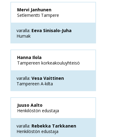
Mervi Janhunen
Setlementti Tampere
varalla:
Eeva Sinisalo-Juha
Humak
Hanna Ilola
Tampereen korkeakouluyhteisö
varalla:
Vesa Vaittinen
Tampereen A-kilta
Juuso Aalto
Henkilöstön edustaja
varalla:
Rebekka Tarkkanen
Henkilöstön edustaja