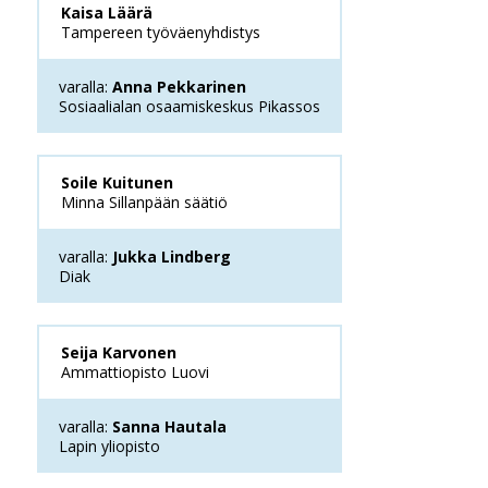
Kaisa Läärä
Tampereen työväenyhdistys
varalla:
Anna Pekkarinen
Sosiaalialan osaamiskeskus Pikassos
Soile Kuitunen
Minna Sillanpään säätiö
varalla:
Jukka Lindberg
Diak
Seija Karvonen
Ammattiopisto Luovi
varalla:
Sanna Hautala
Lapin yliopisto