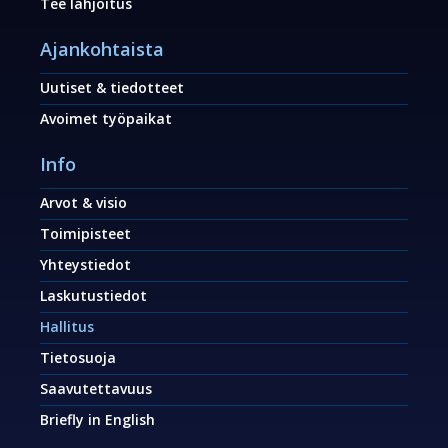
Tee lahjoitus
Ajankohtaista
Uutiset & tiedotteet
Avoimet työpaikat
Info
Arvot & visio
Toimipisteet
Yhteystiedot
Laskutustiedot
Hallitus
Tietosuoja
Saavutettavuus
Briefly in English