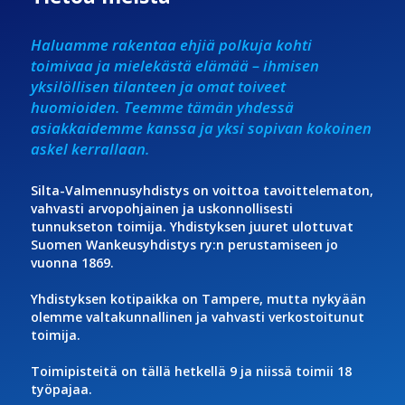
Haluamme rakentaa ehjiä polkuja kohti
toimivaa ja mielekästä elämää – ihmisen
yksilöllisen tilanteen ja omat toiveet
huomioiden. Teemme tämän yhdessä
asiakkaidemme kanssa ja yksi sopivan kokoinen
askel kerrallaan.
Silta-Valmennusyhdistys on voittoa tavoittelematon,
vahvasti arvopohjainen ja uskonnollisesti
tunnukseton toimija. Yhdistyksen juuret ulottuvat
Suomen Wankeusyhdistys ry:n perustamiseen jo
vuonna 1869.
Yhdistyksen kotipaikka on Tampere, mutta nykyään
olemme valtakunnallinen ja vahvasti verkostoitunut
toimija.
Toimipisteitä on tällä hetkellä 9 ja niissä toimii 18
työpajaa.