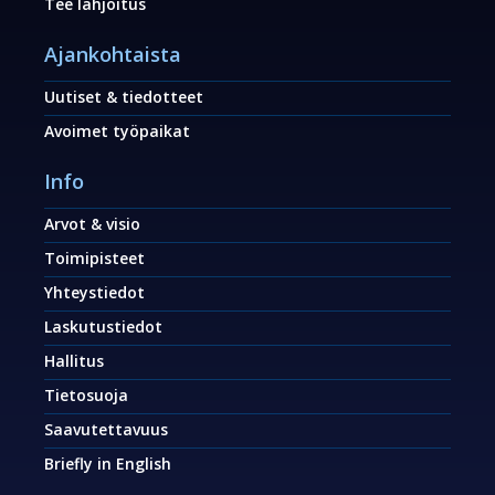
Tee lahjoitus
Ajankohtaista
Uutiset & tiedotteet
Avoimet työpaikat
Info
Arvot & visio
Toimipisteet
Yhteystiedot
Laskutustiedot
Hallitus
Tietosuoja
Saavutettavuus
Briefly in English