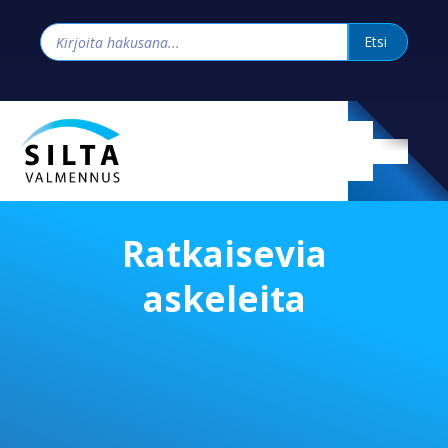
Ratkaisevia
askeleita