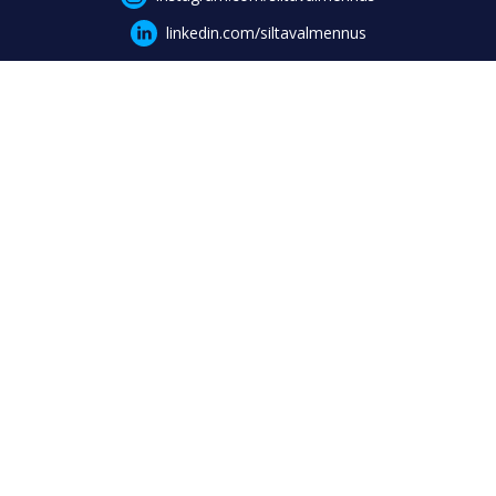
linkedin.com/siltavalmennus
Kenelle?
Palvelut kohderyhmittäin
Keskuspuhelin · 040 737 6166
ma-pe klo 9.00-11.00 ja 12.00-15.30
Toiminta
Toimintamuodot