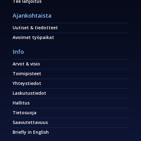
Tee lahjoitus
Ajankohtaista
Uutiset & tiedotteet
Avoimet työpaikat
Info
Arvot & visio
Toimipisteet
Yhteystiedot
Laskutustiedot
Hallitus
Tietosuoja
Saavutettavuus
Briefly in English