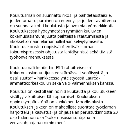
Koulutusmalli on suunnattu rikos- ja päihdetaustaisille,
joiden oma toipuminen on edennyt ja joiden tavoitteena
on suunnata kohti koulutusta ja avoimia työmarkkinoita.
Koulutuksessa hyödynnetään ryhmään kuuluvien
kokemusasiantuntijuutta päihteistä irtautumisesta ja
rikoksettomaan elämänhallintaan selviytymisestä.
Koulutus koostuu oppisisältöjen lisäksi oman
toipumisprosessin ohjatusta läpikäynnistä sekä tiiviistä
työhönvalmennuksesta.
Koulutusmalli kehitettiin ESR-rahoitteisessa”
Kokemusasiantuntijuus edistämässä itsenäisyyttä ja
osallisuutta” – hankkeessa yhteistyössä Laurea-
ammattikorkeakoulun sekä Valo-Valmennuksen kanssa.
Koulutus on kestoltaan noin 3 kuukautta ja koulutukseen
sisältyy viikoittaiset lähitapaamiset. Koulutuksen
oppimisympäristönä on sähköinen Moodle-alusta.
Koulutuksen jälkeen on mahdollista suorittaa työelämän
harjoittelu ja kasvatus- ja ohjausalan perustutkinnosta 20
osp tutkinnon osa "kokemusasiantuntijana ja
vertaisohjaajana toimiminen".