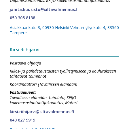
Oppimisvalmennus, KEIJO-kokemusasiantuntijakoulutus
janita.kuusisto@siltavalmennus.fi
050 305 8138
Asiakkaankatu 3, 00930 Helsinki Vehnämyllynkatu 4, 33560
Tampere
Kirsi Riihijärvi
Vastaava ohjaaja
Rikos- ja päihdetaustaisten työllistymiseen ja koulutukseen
tähtäävät toiminnot
Koordinaattori (Tavalliseen elämään)
Vastuualueet:
Tavalliseen elämään -toiminta, KEIJO-
kokemusasiantuntijakoulutus, Motari
kirsi.riihijarvi@siltavalmennus.fi
040 627 9919