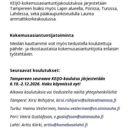
KEIJO-kokemusasiantuntijakoulutuksia järjestetään
Tampereen lisäksi myös Lapin alueella, Porissa, Turussa,
Lahdessa, sekä pääkaupunkiseudulla Laurea
ammattikorkeakoulussa.
Kokemusasiantuntijatoiminta
Meidän kauttamme voit myös tiedustella koulutettuja
päihde- ja rikostaustaisia kokemusasiantuntijoita erilaisiin
työtehtäviin.
Seuraavat koulutukset:
Tampereen seuraava KEIJO-koulutus järjestetään
6.10.-2.12.2026. Haku käynnissä nyt!
Alkavia koulutuksia voi tiedustella näiltä yhteyshenkilöiltä:
Tampere: Kirsi Riihijärvi,
kirsi.riihijarvi@siltavalmennus.fi
Turku: Hannu Vesterinen,
hannu.vesterinen@vs-sininauha.fi
Pori: Veera Gustafsson,
v.gustafsson@satanauha.fi
Lahti: Arttu Kärki,
arttu@homebaselahti.fi