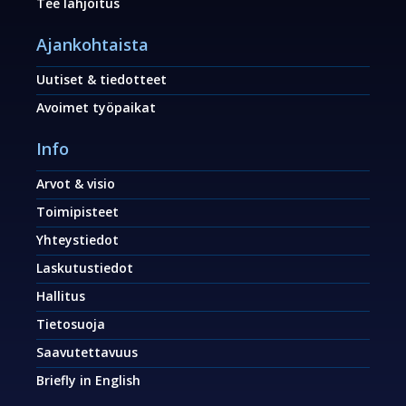
Tee lahjoitus
Ajankohtaista
Uutiset & tiedotteet
Avoimet työpaikat
Info
Arvot & visio
Toimipisteet
Yhteystiedot
Laskutustiedot
Hallitus
Tietosuoja
Saavutettavuus
Briefly in English