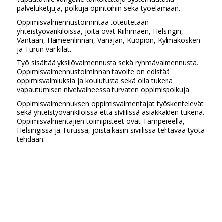
palveluketjuja, polkuja opintoihin sekä työelämään.
Oppimisvalmennustoimintaa toteutetaan
yhteistyövankiloissa, joita ovat Riihimäen, Helsingin,
Vantaan, Hämeenlinnan, Vanajan, Kuopion, Kylmäkosken
ja Turun vankilat.
Työ sisältää yksilövalmennusta sekä ryhmävalmennusta.
Oppimisvalmennustoiminnan tavoite on edistää
oppimisvalmiuksia ja koulutusta sekä olla tukena
vapautumisen nivelvaiheessa turvaten oppimispolkuja.
Oppimisvalmennuksen oppimisvalmentajat työskentelevät
sekä yhteistyövankiloissa että siviilissä asiakkaiden tukena.
Oppimisvalmentajien toimipisteet ovat Tampereella,
Helsingissä ja Turussa, joista käsin siviilissä tehtävää työtä
tehdään.