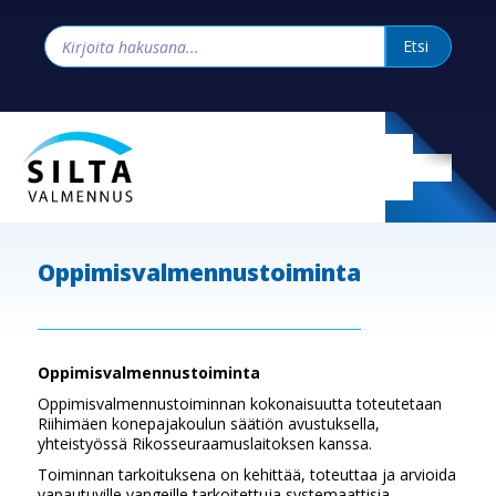
Oppimisvalmennustoiminta
Oppimisvalmennustoiminta
Oppimisvalmennustoiminnan kokonaisuutta toteutetaan
Riihimäen konepajakoulun säätiön avustuksella,
yhteistyössä Rikosseuraamuslaitoksen kanssa.
Toiminnan tarkoituksena on kehittää, toteuttaa ja arvioida
vapautuville vangeille tarkoitettuja systemaattisia