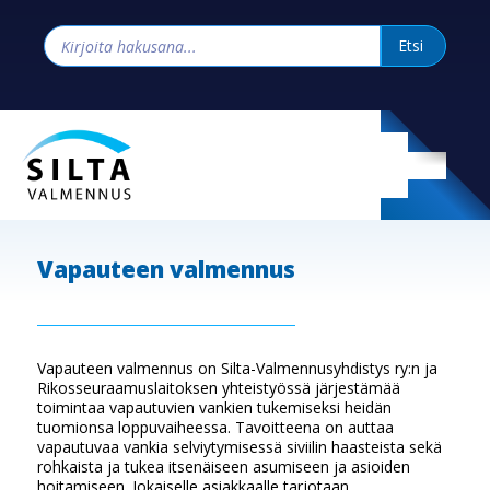
Vapauteen valmennus
Vapauteen valmennus on Silta-Valmennusyhdistys ry:n ja
Rikosseuraamuslaitoksen yhteistyössä järjestämää
toimintaa vapautuvien vankien tukemiseksi heidän
tuomionsa loppuvaiheessa. Tavoitteena on auttaa
vapautuvaa vankia selviytymisessä siviilin haasteista sekä
rohkaista ja tukea itsenäiseen asumiseen ja asioiden
hoitamiseen. Jokaiselle asiakkaalle tarjotaan