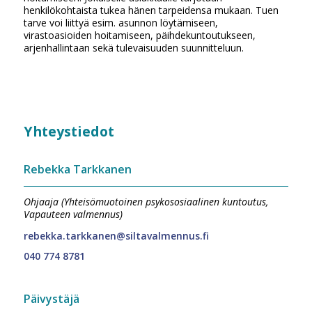
henkilökohtaista tukea hänen tarpeidensa mukaan. Tuen
tarve voi liittyä esim. asunnon löytämiseen,
virastoasioiden hoitamiseen, päihdekuntoutukseen,
arjenhallintaan sekä tulevaisuuden suunnitteluun.
Yhteystiedot
Rebekka Tarkkanen
Ohjaaja (Yhteisömuotoinen psykososiaalinen kuntoutus,
Vapauteen valmennus)
rebekka.tarkkanen@siltavalmennus.fi
040 774 8781
Päivystäjä