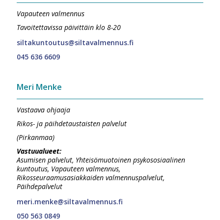
Vapauteen valmennus
Tavoitettavissa päivittäin klo 8-20
siltakuntoutus@siltavalmennus.fi
045 636 6609
Meri Menke
Vastaava ohjaaja
Rikos- ja päihdetaustaisten palvelut
(Pirkanmaa)
Vastuualueet:
Asumisen palvelut, Yhteisömuotoinen psykososiaalinen
kuntoutus, Vapauteen valmennus,
Rikosseuraamusasiakkaiden valmennuspalvelut,
Päihdepalvelut
meri.menke@siltavalmennus.fi
050 563 0849