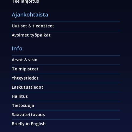
Tee lahjoitus
Ajankohtaista
Uutiset & tiedotteet
Avoimet työpaikat
Info
Arvot & visio
Toimipisteet
Yhteystiedot
Laskutustiedot
Hallitus
Tietosuoja
Saavutettavuus
Briefly in English