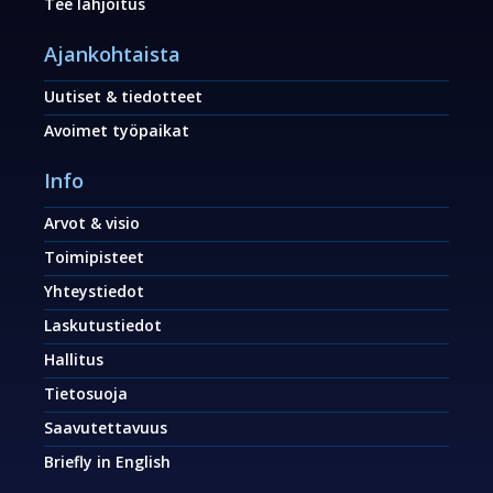
Tee lahjoitus
Ajankohtaista
Uutiset & tiedotteet
Avoimet työpaikat
Info
Arvot & visio
Toimipisteet
Yhteystiedot
Laskutustiedot
Hallitus
Tietosuoja
Saavutettavuus
Briefly in English