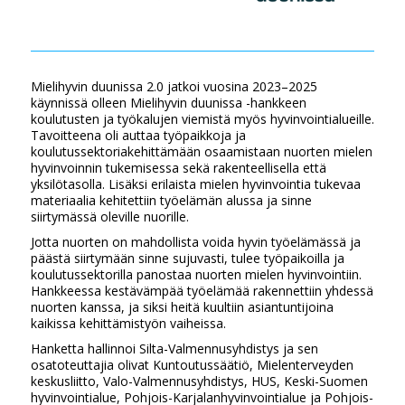
Mielihyvin duunissa 2.0 jatkoi vuosina 2023–2025
käynnissä olleen Mielihyvin duunissa -hankkeen
koulutusten ja työkalujen viemistä myös hyvinvointialueille.
Tavoitteena oli auttaa työpaikkoja ja
koulutussektoriakehittämään osaamistaan nuorten mielen
hyvinvoinnin tukemisessa sekä rakenteellisella että
yksilötasolla. Lisäksi erilaista mielen hyvinvointia tukevaa
materiaalia kehitettiin työelämän alussa ja sinne
siirtymässä oleville nuorille.
Jotta nuorten on mahdollista voida hyvin työelämässä ja
päästä siirtymään sinne sujuvasti, tulee työpaikoilla ja
koulutussektorilla panostaa nuorten mielen hyvinvointiin.
Hankkeessa kestävämpää työelämää rakennettiin yhdessä
nuorten kanssa, ja siksi heitä kuultiin asiantuntijoina
kaikissa kehittämistyön vaiheissa.
Hanketta hallinnoi Silta-Valmennusyhdistys ja sen
osatoteuttajia olivat Kuntoutussäätiö, Mielenterveyden
keskusliitto, Valo-Valmennusyhdistys, HUS, Keski-Suomen
hyvinvointialue, Pohjois-Karjalanhyvinvointialue ja Pohjois-