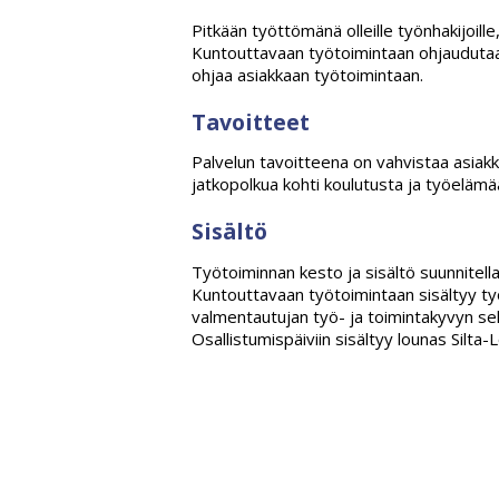
Pitkään työttömänä olleille työnhakijoil
Kuntouttavaan työtoimintaan ohjaudutaan
ohjaa asiakkaan työtoimintaan.
Tavoitteet
Palvelun tavoitteena on vahvistaa asiakka
jatkopolkua kohti koulutusta ja työelämä
Sisältö
Työtoiminnan kesto ja sisältö suunnitella
Kuntouttavaan työtoimintaan sisältyy ty
valmentautujan työ- ja toimintakyvyn sekä
Osallistumispäiviin sisältyy lounas Silta