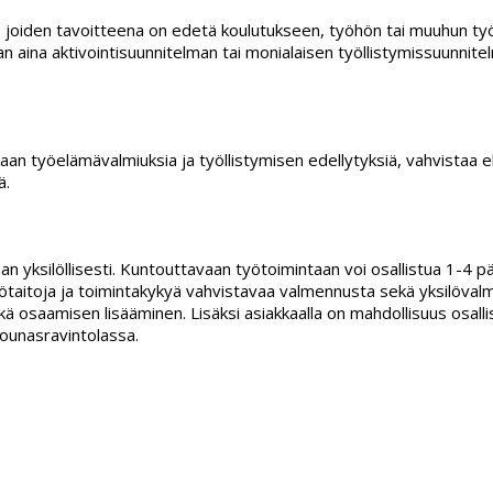
le, joiden tavoitteena on edetä koulutukseen, työhön tai muuhun työ
 aina aktivointisuunnitelman tai monialaisen työllistymissuunnite
an työelämävalmiuksia ja työllistymisen edellytyksiä, vahvistaa el
ä.
an yksilöllisesti. Kuntouttavaan työtoimintaan voi osallistua 1-4 pä
ötaitoja ja toimintakykyä vahvistavaa valmennusta sekä yksilöva
 osaamisen lisääminen. Lisäksi asiakkaalla on mahdollisuus osallis
-Lounasravintolassa.