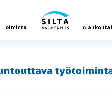
Toiminta
Ajankohtai
untouttava työtoimint