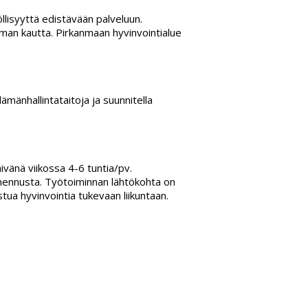
llisyyttä edistävään palveluun.
lman kautta. Pirkanmaan hyvinvointialue
ämänhallintataitoja ja suunnitella
ivänä viikossa 4-6 tuntia/pv.
lmennusta. Työtoiminnan lähtökohta on
tua hyvinvointia tukevaan liikuntaan.