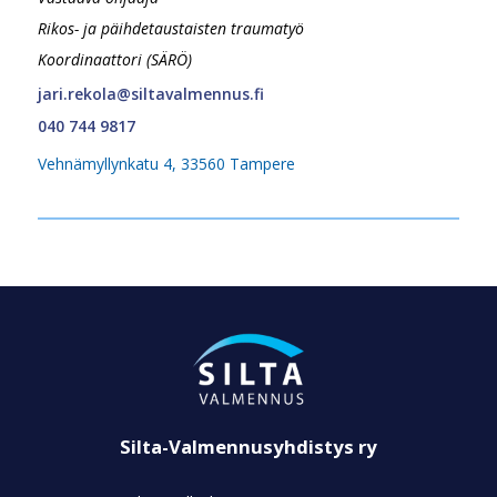
Rikos- ja päihdetaustaisten traumatyö
Koordinaattori (SÄRÖ)
jari.rekola@siltavalmennus.fi
040 744 9817
Vehnämyllynkatu 4, 33560 Tampere
Silta-Valmennusyhdistys ry