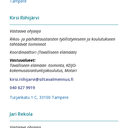
Tampere
Kirsi Riihijärvi
Vastaava ohjaaja
Rikos- ja päihdetaustaisten työllistymiseen ja koulutukseen
tähtäävät toiminnot
Koordinaattori (Tavalliseen elämään)
Vastuualueet:
Tavalliseen elämään -toiminta, KEIJO-
kokemusasiantuntijakoulutus, Motari
kirsi.riihijarvi@siltavalmennus.fi
040 627 9919
Turjankatu 1 C, 33100 Tampere
Jari Rekola
Vastaava ohjaaja