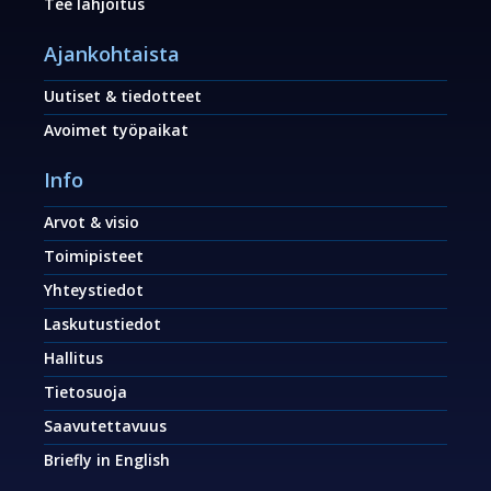
Tee lahjoitus
Ajankohtaista
Uutiset & tiedotteet
Avoimet työpaikat
Info
Arvot & visio
Toimipisteet
Yhteystiedot
Laskutustiedot
Hallitus
Tietosuoja
Saavutettavuus
Briefly in English