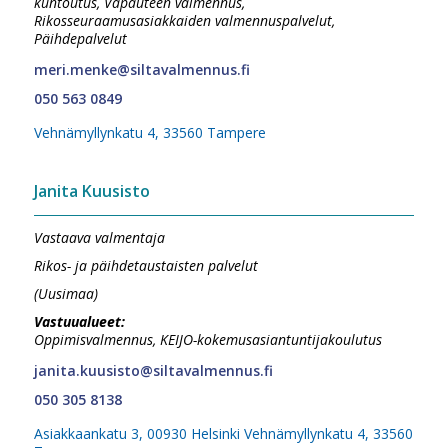
kuntoutus, Vapauteen valmennus,
Rikosseuraamusasiakkaiden valmennuspalvelut,
Päihdepalvelut
meri.menke@siltavalmennus.fi
050 563 0849
Vehnämyllynkatu 4, 33560 Tampere
Janita Kuusisto
Vastaava valmentaja
Rikos- ja päihdetaustaisten palvelut
(Uusimaa)
Vastuualueet:
Oppimisvalmennus, KEIJO-kokemusasiantuntijakoulutus
janita.kuusisto@siltavalmennus.fi
050 305 8138
Asiakkaankatu 3, 00930 Helsinki Vehnämyllynkatu 4, 33560