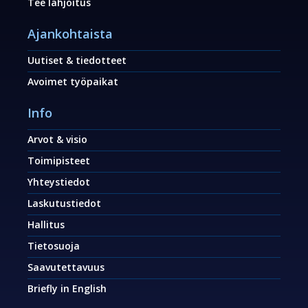
Tee lahjoitus
Ajankohtaista
Uutiset & tiedotteet
Avoimet työpaikat
Info
Arvot & visio
Toimipisteet
Yhteystiedot
Laskutustiedot
Hallitus
Tietosuoja
Saavutettavuus
Briefly in English