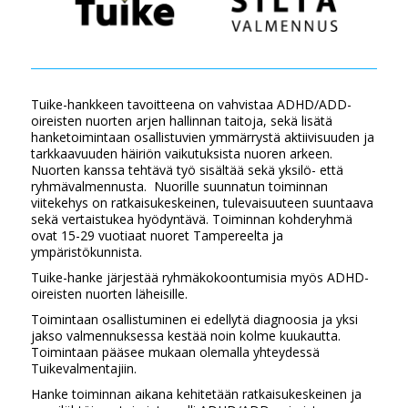
Tuike-hankkeen tavoitteena on vahvistaa ADHD/ADD-
oireisten nuorten arjen hallinnan taitoja, sekä lisätä
hanketoimintaan osallistuvien ymmärrystä aktiivisuuden ja
tarkkaavuuden häiriön vaikutuksista nuoren arkeen.
Nuorten kanssa tehtävä työ sisältää sekä yksilö- että
ryhmävalmennusta. Nuorille suunnatun toiminnan
viitekehys on ratkaisukeskeinen, tulevaisuuteen suuntaava
sekä vertaistukea hyödyntävä. Toiminnan kohderyhmä
ovat 15-29 vuotiaat nuoret Tampereelta ja
ympäristökunnista.
Tuike-hanke järjestää ryhmäkokoontumisia myös ADHD-
oireisten nuorten läheisille.
Toimintaan osallistuminen ei edellytä diagnoosia ja yksi
jakso valmennuksessa kestää noin kolme kuukautta.
Toimintaan pääsee mukaan olemalla yhteydessä
Tuikevalmentajiin.
Hanke toiminnan aikana kehitetään ratkaisukeskeinen ja