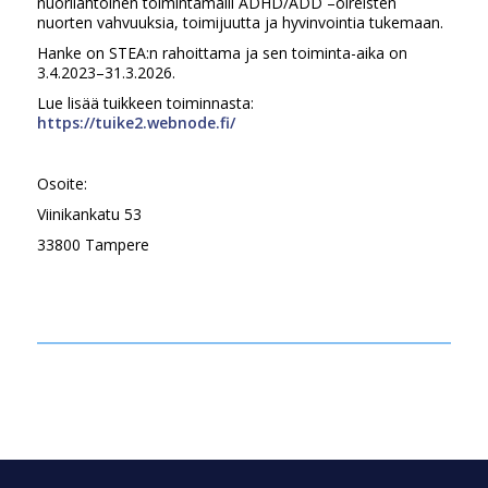
nuorilähtöinen toimintamalli ADHD/ADD –oireisten
nuorten vahvuuksia, toimijuutta ja hyvinvointia tukemaan.
Hanke on STEA:n rahoittama ja sen toiminta-aika on
3.4.2023–31.3.2026.
Lue lisää tuikkeen toiminnasta:
https://tuike2.webnode.fi/
Osoite:
Viinikankatu 53
33800 Tampere