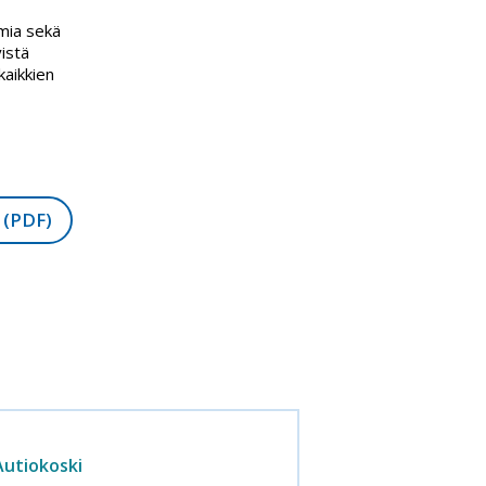
smia sekä
istä
kaikkien
 (PDF)
Autiokoski