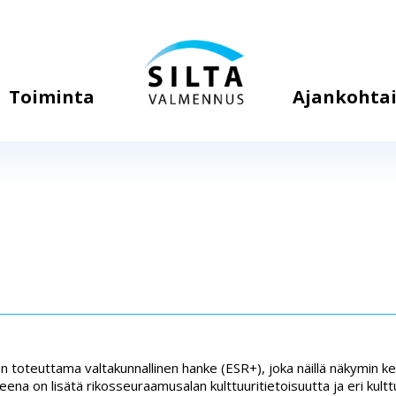
Toiminta
Ajankohtai
n toteuttama valtakunnallinen hanke (ESR+), joka näillä näkymin k
na on lisätä rikosseuraamusalan kulttuuritietoisuutta ja eri kultt