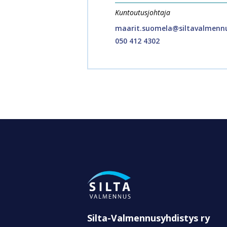
Kuntoutusjohtaja
maarit.suomela@siltavalmennu
050 412 4302
Silta-Valmennusyhdistys ry