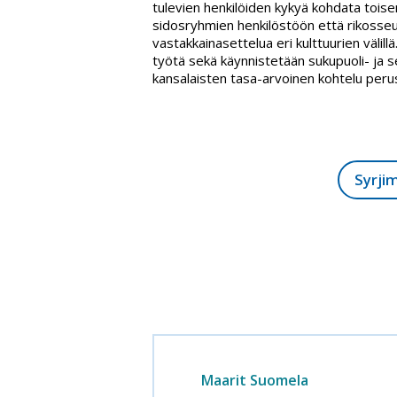
tulevien henkilöiden kykyä kohdata tois
sidosryhmien henkilöstöön että rikosseu
vastakkainasettelua eri kulttuurien väli
työtä sekä käynnistetään sukupuoli- ja 
kansalaisten tasa-arvoinen kohtelu peru
Syrji
Maarit Suomela