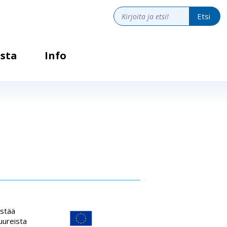
sta
Info
estää
uureista