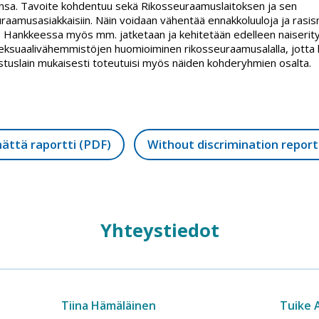
ensa. Tavoite kohdentuu sekä Rikosseuraamuslaitoksen ja sen
raamusasiakkaisiin. Näin voidaan vähentää ennakkoluuloja ja rasi
llä. Hankkeessa myös mm. jatketaan ja kehitetään edelleen naiserity
seksuaalivähemmistöjen huomioiminen rikosseuraamusalalla, jotta 
stuslain mukaisesti toteutuisi myös näiden kohderyhmien osalta.
mättä raportti (PDF)
Without discrimination report
Yhteystiedot
Tiina Hämäläinen
Tuike 