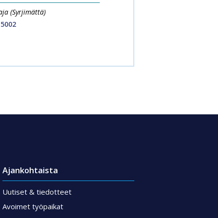
ja (Syrjimättä)
 5002
Ajankohtaista
Uutiset & tiedotteet
Avoimet työpaikat