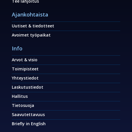
Tee lahjoitus
Ajankohtaista
Uutiset & tiedotteet
Avoimet työpaikat
Info
Arvot & visio
Toimipisteet
Yhteystiedot
Laskutustiedot
Hallitus
Tietosuoja
Saavutettavuus
Briefly in English