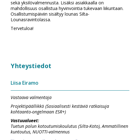
sekä yksilövalmennusta. Lisäksi asiakkaalla on
mahdollisuus osallistua hyvinvointia tukevaan liikuntaan.
Osallistumispäiviin sisältyy lounas Silta-
Lounasravintolassa.
Tervetuloa!
Yhteystiedot
Liisa Eiramo
Vastaava valmentaja
Projektipäällikkö (Sosiaalisesti kestäviä ratkaisuja
kohtaanto-ongelmaan ESR+)
Vastuualueet:
Tuetun polun kotoutumiskoulutus (Silta-Koto), Ammatillinen
kuntoutus, NUOTTI-valmennus