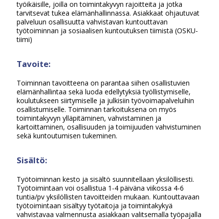
työikäisille, joilla on toimintakyvyn rajoitteita ja jotka
tarvitsevat tukea elämänhallinnassa. Asiakkaat ohjautuvat
palveluun osallisuutta vahvistavan kuntouttavan
työtoiminnan ja sosiaalisen kuntoutuksen tiimistä (OSKU-
tiimi)
Tavoite:
Toiminnan tavoitteena on parantaa siihen osallistuvien
elämänhallintaa sekä luoda edellytyksiä työllistymiselle,
koulutukseen siirtymiselle ja julkisiin työvoimapalveluihin
osallistumiselle. Toiminnan tarkoituksena on myös
toimintakyvyn ylläpitäminen, vahvistaminen ja
kartoittaminen, osallisuuden ja toimijuuden vahvistuminen
sekä kuntoutumisen tukeminen.
Sisältö:
Työtoiminnan kesto ja sisältö suunnitellaan yksilöllisesti.
Työtoimintaan voi osallistua 1-4 päiväna viikossa 4-6
tuntia/pv yksilöllisten tavoitteiden mukaan. Kuntouttavaan
työtoimintaan sisältyy työtaitoja ja toimintakykyä
vahvistavaa valmennusta asiakkaan valitsemalla työpajalla