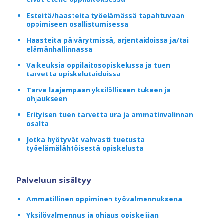
Esteitä/haasteita työelämässä tapahtuvaan
oppimiseen osallistumisessa
Haasteita päivärytmissä, arjentaidoissa ja/tai
elämänhallinnassa
Vaikeuksia oppilaitosopiskelussa ja tuen
tarvetta opiskelutaidoissa
Tarve laajempaan yksilölliseen tukeen ja
ohjaukseen
Erityisen tuen tarvetta ura ja ammatinvalinnan
osalta
Jotka hyötyvät vahvasti tuetusta
työelämälähtöisestä opiskelusta
Palveluun sisältyy
Ammatillinen oppiminen työvalmennuksena
Yksilövalmennus ja ohjaus opiskelijan