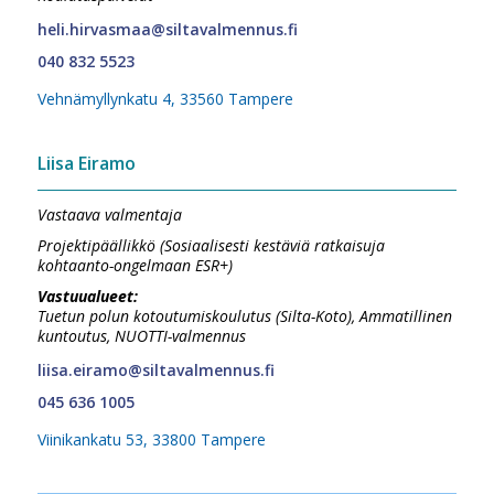
heli.hirvasmaa@siltavalmennus.fi
040 832 5523
Vehnämyllynkatu 4, 33560 Tampere
Liisa Eiramo
Vastaava valmentaja
Projektipäällikkö (Sosiaalisesti kestäviä ratkaisuja
kohtaanto-ongelmaan ESR+)
Vastuualueet:
Tuetun polun kotoutumiskoulutus (Silta-Koto), Ammatillinen
kuntoutus, NUOTTI-valmennus
liisa.eiramo@siltavalmennus.fi
045 636 1005
Viinikankatu 53, 33800 Tampere