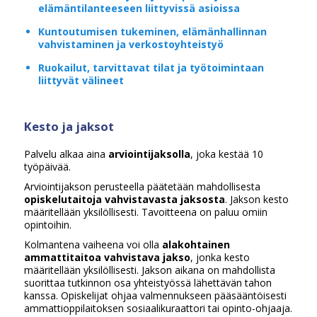
elämäntilanteeseen liittyvissä asioissa
Kuntoutumisen tukeminen, elämänhallinnan
vahvistaminen ja verkostoyhteistyö
Ruokailut, tarvittavat tilat ja työtoimintaan
liittyvät välineet
Kesto ja jaksot
Palvelu alkaa aina
arviointijaksolla
, joka kestää 10
työpäivää.
Arviointijakson perusteella päätetään mahdollisesta
opiskelutaitoja vahvistavasta jaksosta
. Jakson kesto
määritellään yksilöllisesti. Tavoitteena on paluu omiin
opintoihin.
Kolmantena vaiheena voi olla
alakohtainen
ammattitaitoa vahvistava jakso
, jonka kesto
määritellään yksilöllisesti. Jakson aikana on mahdollista
suorittaa tutkinnon osa yhteistyössä lähettävän tahon
kanssa. Opiskelijat ohjaa valmennukseen pääsääntöisesti
ammattioppilaitoksen sosiaalikuraattori tai opinto-ohjaaja.