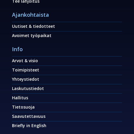
Tee lahjoitus
Ajankohtaista
Uutiset & tiedotteet
Avoimet työpaikat
Info
Arvot & visio
Toimipisteet
Yhteystiedot
Laskutustiedot
Hallitus
Tietosuoja
Saavutettavuus
Briefly in English