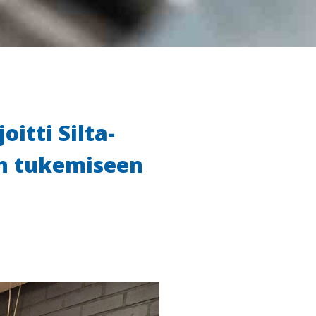
itti Silta-
n tukemiseen