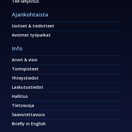
Tee lahjoitus
Ajankohtaista
Uutiset & tiedotteet
Avoimet työpaikat
Info
Arvot & visio
Toimipisteet
Yhteystiedot
Laskutustiedot
Hallitus
Tietosuoja
Saavutettavuus
Briefly in English