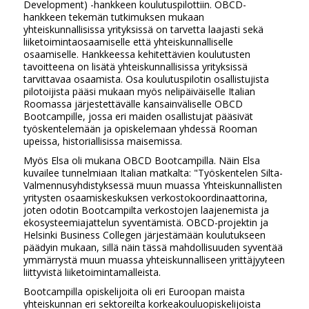
Development) -hankkeen koulutuspilottiin. OBCD-
hankkeen tekemän tutkimuksen mukaan
yhteiskunnallisissa yrityksissä on tarvetta laajasti sekä
liiketoimintaosaamiselle että yhteiskunnalliselle
osaamiselle. Hankkeessa kehitettävien koulutusten
tavoitteena on lisätä yhteiskunnallisissa yrityksissä
tarvittavaa osaamista. Osa koulutuspilotin osallistujista
pilotoijista pääsi mukaan myös nelipäiväiselle Italian
Roomassa järjestettävälle kansainväliselle OBCD
Bootcampille, jossa eri maiden osallistujat pääsivät
työskentelemään ja opiskelemaan yhdessä Rooman
upeissa, historiallisissa maisemissa.
Myös Elsa oli mukana OBCD Bootcampilla. Näin Elsa
kuvailee tunnelmiaan Italian matkalta: "Työskentelen Silta-
Valmennusyhdistyksessä muun muassa Yhteiskunnallisten
yritysten osaamiskeskuksen verkostokoordinaattorina,
joten odotin Bootcampilta verkostojen laajenemista ja
ekosysteemiajattelun syventämistä. OBCD-projektin ja
Helsinki Business Collegen järjestämään koulutukseen
päädyin mukaan, sillä näin tässä mahdollisuuden syventää
ymmärrystä muun muassa yhteiskunnalliseen yrittäjyyteen
liittyvistä liiketoimintamalleista.
Bootcampilla opiskelijoita oli eri Euroopan maista
yhteiskunnan eri sektoreilta korkeakouluopiskelijoista