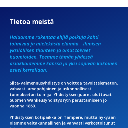
Tietoa meistä
Haluamme rakentaa ehjiä polkuja kohti
toimivaa ja mielekästä elämää – ihmisen
yksilöllisen tilanteen ja omat toiveet
huomioiden. Teemme tämän yhdessä
asiakkaidemme kanssa ja yksi sopivan kokoinen
askel kerrallaan.
Silta-Valmennusyhdistys on voittoa tavoittelematon,
vahvasti arvopohjainen ja uskonnollisesti
tunnukseton toimija. Yhdistyksen juuret ulottuvat
Suomen Wankeusyhdistys ry:n perustamiseen jo
vuonna 1869.
Yhdistyksen kotipaikka on Tampere, mutta nykyään
olemme valtakunnallinen ja vahvasti verkostoitunut