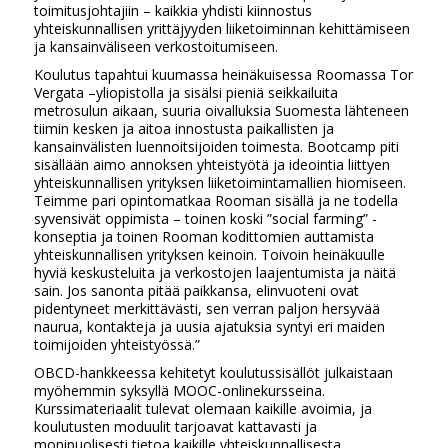
toimitusjohtajiin – kaikkia yhdisti kiinnostus
yhteiskunnallisen yrittäjyyden liiketoiminnan kehittämiseen
ja kansainväliseen verkostoitumiseen.
Koulutus tapahtui kuumassa heinäkuisessa Roomassa Tor
Vergata –yliopistolla ja sisälsi pieniä seikkailuita
metrosulun aikaan, suuria oivalluksia Suomesta lähteneen
tiimin kesken ja aitoa innostusta paikallisten ja
kansainvälisten luennoitsijoiden toimesta. Bootcamp piti
sisällään aimo annoksen yhteistyötä ja ideointia liittyen
yhteiskunnallisen yrityksen liiketoimintamallien hiomiseen.
Teimme pari opintomatkaa Rooman sisällä ja ne todella
syvensivät oppimista – toinen koski ”social farming” -
konseptia ja toinen Rooman kodittomien auttamista
yhteiskunnallisen yrityksen keinoin. Toivoin heinäkuulle
hyviä keskusteluita ja verkostojen laajentumista ja näitä
sain. Jos sanonta pitää paikkansa, elinvuoteni ovat
pidentyneet merkittävästi, sen verran paljon hersyvää
naurua, kontakteja ja uusia ajatuksia syntyi eri maiden
toimijoiden yhteistyössä.”
OBCD-hankkeessa kehitetyt koulutussisällöt julkaistaan
myöhemmin syksyllä MOOC-onlinekursseina.
Kurssimateriaalit tulevat olemaan kaikille avoimia, ja
koulutusten moduulit tarjoavat kattavasti ja
monipuolisesti tietoa kaikille yhteiskunnallisesta