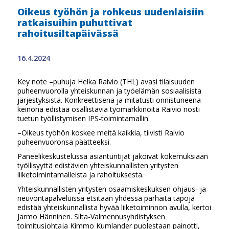
Oikeus työhön ja rohkeus uudenlaisiin
ratkaisuihin puhuttivat
rahoitusiltapäivässä
16.4.2024
Key note –puhuja Helka Raivio (THL) avasi tilaisuuden
puheenvuorolla yhteiskunnan ja työelämän sosiaalisista
järjestyksistä. Konkreettisena ja mitatusti onnistuneena
keinona edistää osallistavia työmarkkinoita Raivio nosti
tuetun työllistymisen IPS-toimintamallin.
–Oikeus työhön koskee meitä kaikkia, tiivisti Raivio
puheenvuoronsa päätteeksi.
Paneelikeskustelussa asiantuntijat jakoivat kokemuksiaan
työllisyyttä edistävien yhteiskunnallisten yritysten
liiketoimintamalleista ja rahoituksesta.
Yhteiskunnallisten yritysten osaamiskeskuksen ohjaus- ja
neuvontapalveluissa etsitään yhdessä parhaita tapoja
edistää yhteiskunnallista hyvää liiketoiminnon avulla, kertoi
Jarmo Hänninen. Silta-Valmennusyhdistyksen
toimitusjohtaja Kimmo Kumlander puolestaan painotti,