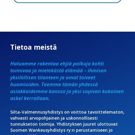
Tietoa meistä
Haluamme rakentaa ehjiä polkuja kohti
toimivaa ja mielekästä elämää – ihmisen
yksilöllisen tilanteen ja omat toiveet
huomioiden. Teemme tämän yhdessä
asiakkaidemme kanssa ja yksi sopivan kokoinen
askel kerrallaan.
Silta-Valmennusyhdistys on voittoa tavoittelematon,
vahvasti arvopohjainen ja uskonnollisesti
tunnukseton toimija. Yhdistyksen juuret ulottuvat
Suomen Wankeusyhdistys ry:n perustamiseen jo