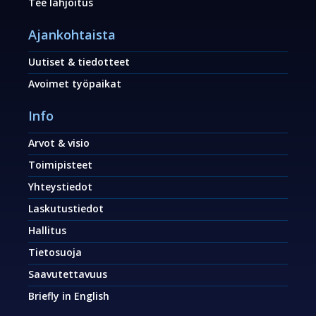
Tee lahjoitus
Ajankohtaista
Uutiset & tiedotteet
Avoimet työpaikat
Info
Arvot & visio
Toimipisteet
Yhteystiedot
Laskutustiedot
Hallitus
Tietosuoja
Saavutettavuus
Briefly in English