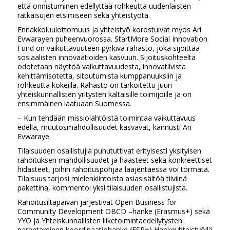
että onnistuminen edellyttää rohkeutta uudenlaisten
ratkaisujen etsimiseen sekä yhteistyötä.
Ennakkoluulottomuus ja yhteistyö korostuivat myös Ari
Evwarayen puheenvuorossa. StartMore Social Innovation
Fund on vaikuttavuuteen pyrkivä rahasto, joka sijoittaa
sosiaalisten innovaatioiden kasvuun. Sijoituskohteelta
odotetaan näyttöä vaikuttavuudesta, innovatiivista
kehittämisotetta, sitoutumista kumppanuuksiin ja
rohkeutta kokeilla. Rahasto on tarkoitettu juuri
yhteiskunnallisten yritysten kaltaisille toimijoille ja on
ensimmäinen laatuaan Suomessa.
– Kun tehdään missiolähtöistä toimintaa vaikuttavuus
edellä, muutosmahdollisuudet kasvavat, kannusti Ari
Evwaraye.
Tilaisuuden osallistujia puhututtivat erityisesti yksityisen
rahoituksen mahdollisuudet ja haasteet sekä konkreettiset
hidasteet, joihin rahoituspohjaa laajentaessa voi törmätä.
Tilaisuus tarjosi mielenkiintoista asiasisältöä tiiviinä
pakettina, kommentoi yksi tilaisuuden osallistujista.
Rahoitusiltapäivän järjestivät Open Business for
Community Development OBCD –hanke (Erasmus+) sekä
YYO ja Yhteiskunnallisten liiketoimintaedellytysten
parantaminen koordinaatiohanke (ESR+) Hankeyhteistyöllä