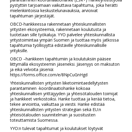
pystyttiin tarjoamaan vaikuttava tapahtuma, joka herätti
mielenkiintoisia keskustelunavauksia, arvioivat
tapahtuman järjestäjät.
OBCD-hankkeessa rakennetaan yhteiskunnallisten
yritysten ekosysteemiä, rakennetaan koulutusta ja
tuotetaan sille työkaluja. YYO palvelee yhteiskunnallista
yritystoimintaa ympäri Suomen ja tuottaa myös jatkossa
tapahtumia työllisyyttä edistäville yhteiskunnallisille
yrityksille.
OBCD –hankkeen tapahtumiin ja koulutuksiin pääsee
liittymällä ekosysteemin jäseneksi. Jäsenyys on maksuton
ja eikä velvoita jäseniä:
https://forms.office.com/e/8NpCuGnHgd
Yhteiskunnallisten yritysten liiketoimintaedellytysten
parantaminen -koordinaatiohanke kokoaa
yhteiskunnallisen yrittäjyyden ja yhteisötalouden toimijat
ja hankkeet verkostoiksi. Hanke tuottaa ja kerää tietoa,
tekee arviointia, vaikuttaa ja viestii. Hanke edistää
yhteiskunnallisten yritysten strategian sekä EU:n
yhteisötalouden suunnitelman ja suositusten
toteuttamista Suomessa.
YYO:n tulevat tapahtumat ja koulutukset löytyvät