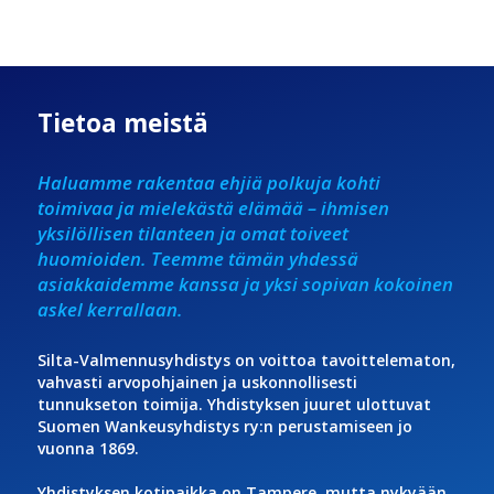
Tietoa meistä
Haluamme rakentaa ehjiä polkuja kohti
toimivaa ja mielekästä elämää – ihmisen
yksilöllisen tilanteen ja omat toiveet
huomioiden. Teemme tämän yhdessä
asiakkaidemme kanssa ja yksi sopivan kokoinen
askel kerrallaan.
Silta-Valmennusyhdistys on voittoa tavoittelematon,
vahvasti arvopohjainen ja uskonnollisesti
tunnukseton toimija. Yhdistyksen juuret ulottuvat
Suomen Wankeusyhdistys ry:n perustamiseen jo
vuonna 1869.
Yhdistyksen kotipaikka on Tampere, mutta nykyään