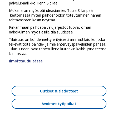
palvelupäällikkö Henri Sipilää
Mukana on myös päihdeasiamies Tuula Sillanpää
kertomassa miten päihdehoidon toteutuminen hänen
tehtävästään käsin näyttää.
Pirkanmaan päihdepalvelujärjestöt tuovat oman
näkökulman myös esille tilaisuudessa.
Tilaisuus on kohdennetty erityisesti ammattilaisille, jotka
tekevät töitä päihde- ja mielenterveyspalveluiden parissa.
Tilaisuuteen ovat tervetulleita kuitenkin kaikki joita teema
kiinnostaa.
Ilmoittaudu tästä
Uutiset & tiedotteet
Avoimet työpaikat