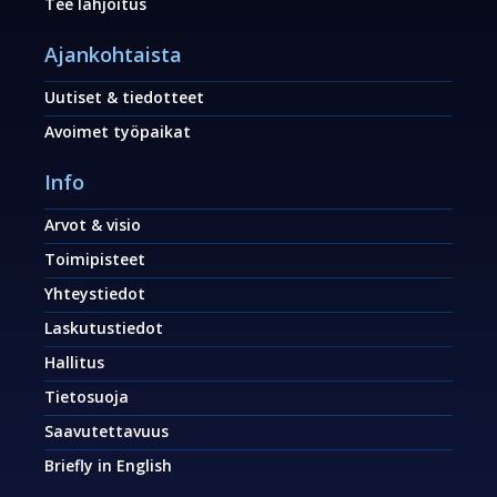
Tee lahjoitus
Ajankohtaista
Uutiset & tiedotteet
Avoimet työpaikat
Info
Arvot & visio
Toimipisteet
Yhteystiedot
Laskutustiedot
Hallitus
Tietosuoja
Saavutettavuus
Briefly in English