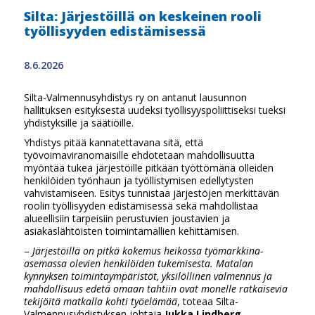
Silta: Järjestöillä on keskeinen rooli
työllisyyden edistämisessä
8.6.2026
Silta-Valmennusyhdistys ry on antanut lausunnon
hallituksen esityksestä uudeksi työllisyyspoliittiseksi tueksi
yhdistyksille ja säätiöille.
Yhdistys pitää kannatettavana sitä, että
työvoimaviranomaisille ehdotetaan mahdollisuutta
myöntää tukea järjestöille pitkään työttömänä olleiden
henkilöiden työnhaun ja työllistymisen edellytysten
vahvistamiseen. Esitys tunnistaa järjestöjen merkittävän
roolin työllisyyden edistämisessä sekä mahdollistaa
alueellisiin tarpeisiin perustuvien joustavien ja
asiakaslähtöisten toimintamallien kehittämisen.
–
Järjestöillä on pitkä kokemus heikossa työmarkkina-
asemassa olevien henkilöiden tukemisesta. Matalan
kynnyksen toimintaympäristöt, yksilöllinen valmennus ja
mahdollisuus edetä omaan tahtiin ovat monelle ratkaisevia
tekijöitä matkalla kohti työelämää
, toteaa Silta-
Valmennusyhdistyksen johtaja
Jukka Lindberg
.