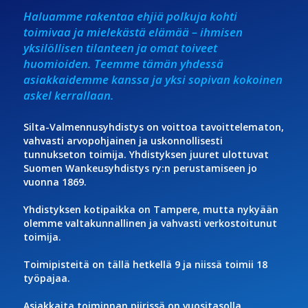
Haluamme rakentaa ehjiä polkuja kohti
toimivaa ja mielekästä elämää – ihmisen
yksilöllisen tilanteen ja omat toiveet
huomioiden. Teemme tämän yhdessä
asiakkaidemme kanssa ja yksi sopivan kokoinen
askel kerrallaan.
Silta-Valmennusyhdistys on voittoa tavoittelematon,
vahvasti arvopohjainen ja uskonnollisesti
tunnukseton toimija. Yhdistyksen juuret ulottuvat
Suomen Wankeusyhdistys ry:n perustamiseen jo
vuonna 1869.
Yhdistyksen kotipaikka on Tampere, mutta nykyään
olemme valtakunnallinen ja vahvasti verkostoitunut
toimija.
Toimipisteitä on tällä hetkellä 9 ja niissä toimii 18
työpajaa.
Asiakkaita toiminnan piirissä on vuositasolla