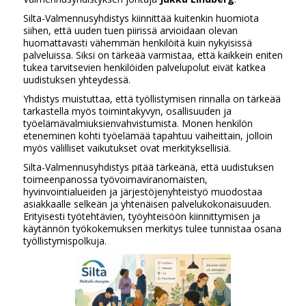
Silta-Valmennusyhdistys kiinnittää kuitenkin huomiota
siihen, että uuden tuen piirissä arvioidaan olevan
huomattavasti vähemmän henkilöitä kuin nykyisissä
palveluissa. Siksi on tärkeää varmistaa, että kaikkein eniten
tukea tarvitsevien henkilöiden palvelupolut eivät katkea
uudistuksen yhteydessä.
Yhdistys muistuttaa, että työllistymisen rinnalla on tärkeää
tarkastella myös toimintakyvyn, osallisuuden ja
työelämävalmiuksienvahvistumista. Monen henkilön
eteneminen kohti työelämää tapahtuu vaiheittain, jolloin
myös välilliset vaikutukset ovat merkityksellisiä.
Silta-Valmennusyhdistys pitää tärkeänä, että uudistuksen
toimeenpanossa työvoimaviranomaisten,
hyvinvointialueiden ja järjestöjenyhteistyö muodostaa
asiakkaalle selkeän ja yhtenäisen palvelukokonaisuuden.
Erityisesti työtehtävien, työyhteisöön kiinnittymisen ja
käytännön työkokemuksen merkitys tulee tunnistaa osana
työllistymispolkuja.