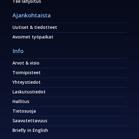
Tee lahjoitus
Ajankohtaista
Uutiset & tiedotteet
Avoimet työpaikat
Info
Arvot & visio
Toimipisteet
Yhteystiedot
Laskutustiedot
Hallitus
Tietosuoja
Saavutettavuus
Briefly in English