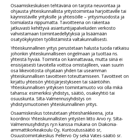
Osaamiskeskuksen tehtävänä on tarjota neuvontaa ja
ohjausta yhteiskunnallista yritystoimintaa harjoittaville tai
käynnistäville yrityksille ja yhteisöille – yritysmuodosta ja
toimialasta riippumatta. Tavoitteena on rakentaa
jatkuvasti kehittyvä asiantuntijapalveluiden verkosto
vahvistamaan toimintaedellytyksiä ja lisäämään
osatyökykyisten työllistämistä valtakunnallisesti.
Yhteiskunnallinen yritys perustetaan halusta tuoda ratkaisu
johonkin yhteiskunnalliseen ongelmaan ja tuottaa ns.
yhteistä hyvää. Toiminta on kannattavaa, mutta siinä ei
ensisijaisesti tavoitella voittoa omistajilleen, vaan suurin
osa liikevoitosta ohjataan yhden tai useamman
yhteiskunnallisen tavoitteen toteuttamiseen. Tavoitteet on
kirjattu yhteisön yhtiöjärjestykseen tai sääntöihin.
Yhteiskunnallisen yrityksen toimintamuoto voi olla mikä
tahansa: esimerkiksi yhdistys, säätiö, osakeyhtiö tai
osuuskunta. Silta-Valmennusyhdistys on
yhdistysmuotoinen yhteiskunnallinen yritys.
Osaamiskeskus toteutetaan yhteishankkeena, jota
koordinoi Yhteiskunnallisten yritysten liitto Arvo ry. Silta-
Valmennusyhdistys ry:n kanssa mukana on Diakonia-
ammattikorkeakoulu Oy, Kuntoutussäätiö sr,
Osuustoimintakeskus Pellervo Oy sekä Vates-säätiö sr.