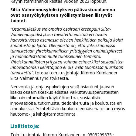
Käynnistämishanke kestää vuoden 2023 loppuun.
Silta-Valmennusyhdistyksen päävastuualueena
ovat osatyökykyisten työllistymiseen liittyvät
toimet.
”Osaamiskeskus vie omalta osaltaan eteenpäin Silta-
Valmennusyhdistyksen tavoitetta edistää eri tavoin
haavoittuvassa asemassa olevien henkilöiden polkuja kohti
koulutusta ja työtä. Olennaista on, että yhteiskunnassa
tunnistetaan yhteiskunnallisen yrittäjyyden ominaispiirteet
ja mahdollistetaan niille tuloksellinen toiminta.
Yhteiskunnallisten yritysten voimaa esimerkiksi sosiaalisten
innovaatioiden kehittäjänä ei ole vielä Suomessa juurikaan
tunnistettu”
, toteaa toimitusjohtaja Kimmo Kumlander
Silta-Valmennusyhdistyksestä.
Neuvonta ja ohjauspalvelujen sekä asiantuntija-avun
lisäksi osaamiskeskus edistää vaikuttavuusperusteisten
liiketoimintamallien käyttöönottoa, sosiaalisia
innovaatioita, tutkimusta, tiedonkeruuta ja koulutusta eri
aihealueista. Ydintehtäviin kuuluu olennaisena osana myös
hautomo- ja kiihdyttämötoiminta.
Lisätietoja:
Toimitusjohtaja Kimmo Kumlander · p. 0505299675 ·