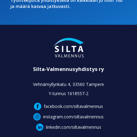
Työntekijöitä yhdistyksellä on kaikkiaan jo noin 100
ja määrä kasvaa jatkuvasti.
Silta-Valmennusyhdistys ry
Vehnämyllynkatu 4, 33560 Tampere
Y-tunnus 1618557-2
facebook.com/siltavalmennus
instagram.com/siltavalmennus
linkedin.com/siltavalmennus