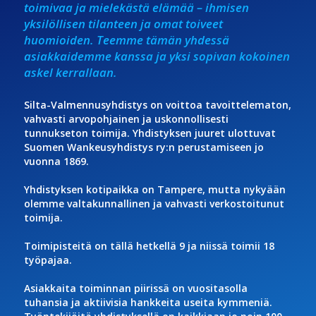
toimivaa ja mielekästä elämää – ihmisen
yksilöllisen tilanteen ja omat toiveet
huomioiden. Teemme tämän yhdessä
asiakkaidemme kanssa ja yksi sopivan kokoinen
askel kerrallaan.
Silta-Valmennusyhdistys on voittoa tavoittelematon,
vahvasti arvopohjainen ja uskonnollisesti
tunnukseton toimija. Yhdistyksen juuret ulottuvat
Suomen Wankeusyhdistys ry:n perustamiseen jo
vuonna 1869.
Yhdistyksen kotipaikka on Tampere, mutta nykyään
olemme valtakunnallinen ja vahvasti verkostoitunut
toimija.
Toimipisteitä on tällä hetkellä 9 ja niissä toimii 18
työpajaa.
Asiakkaita toiminnan piirissä on vuositasolla
tuhansia ja aktiivisia hankkeita useita kymmeniä.