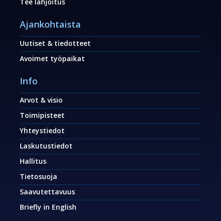
Tee lahjoitus
Ajankohtaista
Uutiset & tiedotteet
Avoimet työpaikat
Info
Arvot & visio
Toimipisteet
Yhteystiedot
Laskutustiedot
Hallitus
Tietosuoja
Saavutettavuus
Briefly in English