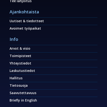
Tee lahjoitus
Ajankohtaista
Uutiset & tiedotteet
Avoimet työpaikat
Info
Arvot & visio
Toimipisteet
Yhteystiedot
Laskutustiedot
Hallitus
Tietosuoja
Saavutettavuus
Briefly in English