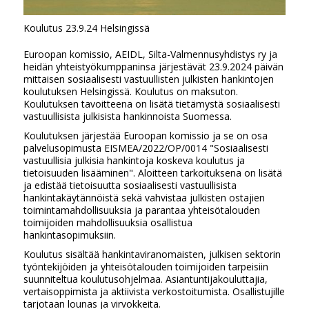
Koulutus 23.9.24 Helsingissä
Euroopan komissio, AEIDL, Silta-Valmennusyhdistys ry ja
heidän yhteistyökumppaninsa järjestävät 23.9.2024 päivän
mittaisen sosiaalisesti vastuullisten julkisten hankintojen
koulutuksen Helsingissä. Koulutus on maksuton.
Koulutuksen tavoitteena on lisätä tietämystä sosiaalisesti
vastuullisista julkisista hankinnoista Suomessa.
Koulutuksen järjestää Euroopan komissio ja se on osa
palvelusopimusta EISMEA/2022/OP/0014 "Sosiaalisesti
vastuullisia julkisia hankintoja koskeva koulutus ja
tietoisuuden lisääminen". Aloitteen tarkoituksena on lisätä
ja edistää tietoisuutta sosiaalisesti vastuullisista
hankintakäytännöistä sekä vahvistaa julkisten ostajien
toimintamahdollisuuksia ja parantaa yhteisötalouden
toimijoiden mahdollisuuksia osallistua
hankintasopimuksiin.
Koulutus sisältää hankintaviranomaisten, julkisen sektorin
työntekijöiden ja yhteisötalouden toimijoiden tarpeisiin
suunniteltua koulutusohjelmaa. Asiantuntijakouluttajia,
vertaisoppimista ja aktiivista verkostoitumista. Osallistujille
tarjotaan lounas ja virvokkeita.