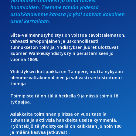
yksilöllisen tilanteen ja omat toiveet
huomioiden. Teemme tämän yhdessä
asiakkaidemme kanssa ja yksi sopivan kokoinen
askel kerrallaan.
Silta-Valmennusyhdistys on voittoa tavoittelematon,
vahvasti arvopohjainen ja uskonnollisesti
tunnukseton toimija. Yhdistyksen juuret ulottuvat
Suomen Wankeusyhdistys ry:n perustamiseen jo
vuonna 1869.
Yhdistyksen kotipaikka on Tampere, mutta nykyään
olemme valtakunnallinen ja vahvasti verkostoitunut
toimija.
Toimipisteitä on tällä hetkellä 9 ja niissä toimii 18
työpajaa.
Asiakkaita toiminnan piirissä on vuositasolla
tuhansia ja aktiivisia hankkeita useita kymmeniä.
Työntekijöitä yhdistyksellä on kaikkiaan jo noin 100
ja määrä kasvaa jatkuvasti.