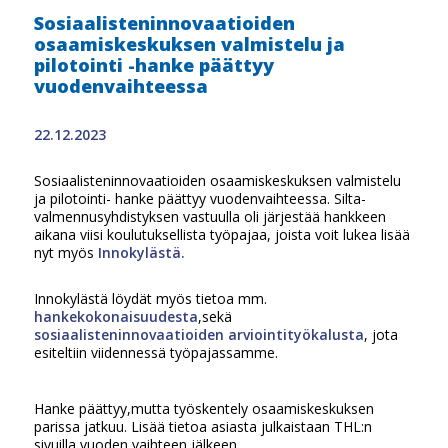
Sosiaalisteninnovaatioiden
osaamiskeskuksen valmistelu ja
pilotointi -hanke päättyy
vuodenvaihteessa
22.12.2023
Sosiaalisteninnovaatioiden osaamiskeskuksen valmistelu
ja pilotointi- hanke päättyy vuodenvaihteessa. Silta-
valmennusyhdistyksen vastuulla oli järjestää hankkeen
aikana viisi koulutuksellista työpajaa, joista voit lukea lisää
nyt myös
Innokylästä.
Innokylästä löydät myös tietoa mm.
hankekokonaisuudesta
,sekä
sosiaalisteninnovaatioiden arviointityökalusta
, jota
esiteltiin viidennessä työpajassamme.
Hanke päättyy,mutta työskentely osaamiskeskuksen
parissa jatkuu. Lisää tietoa asiasta julkaistaan THL:n
sivuilla vuoden vaihteen jälkeen.