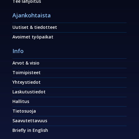
Tee lahjoitus
Ajankohtaista
Uutiset & tiedotteet
Avoimet työpaikat
Info
Arvot & visio
Toimipisteet
Yhteystiedot
Laskutustiedot
Hallitus
Tietosuoja
Saavutettavuus
Briefly in English