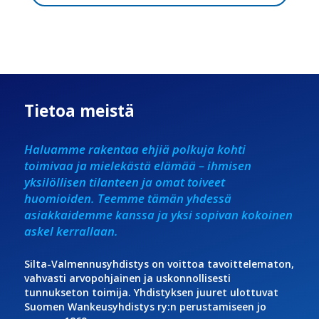
Tietoa meistä
Haluamme rakentaa ehjiä polkuja kohti
toimivaa ja mielekästä elämää – ihmisen
yksilöllisen tilanteen ja omat toiveet
huomioiden. Teemme tämän yhdessä
asiakkaidemme kanssa ja yksi sopivan kokoinen
askel kerrallaan.
Silta-Valmennusyhdistys on voittoa tavoittelematon,
vahvasti arvopohjainen ja uskonnollisesti
tunnukseton toimija. Yhdistyksen juuret ulottuvat
Suomen Wankeusyhdistys ry:n perustamiseen jo