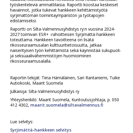
työskenteleviä ammattilaisia. Raportti koostaa keskeiset
havainnot, jotka tukevat hankkeen kehittämistyötä
syrjimättömän toimintaympäristön ja työtapojen
edistämiseksi.
Raportti on Silta-Valmennusyhdistys ry:n vuosina 2024-
2027 toimivan ESR+ -rahoitteisen Syrjimättä-hankkeen
toteuttama. Hankkeen tavoitteena on lisätä
rikosseuraamusalan kulttuuritietoisuutta, jatkaa
naiserityisen työn kehittämistä sekä käynnistää sukupuoli-
ja seksuaalivähemmistöjen huomioiminen
rikosseuraamusalalla.
Raportin tekijät: Tiina Hämäläinen, Sari Rantaniemi, Tuike
Autiokoski, Maarit Suomela
Julkaisija: Silta-Valmennusyhdistys ry
Yhteyshenkilö: Maarit Suomela, Kuntoutusjohtaja, p. 050
412 4302,
maarit.suomela@siltavalmennus.fi
Lue selvitys:
Syrjimättä-hankkeen selvitys