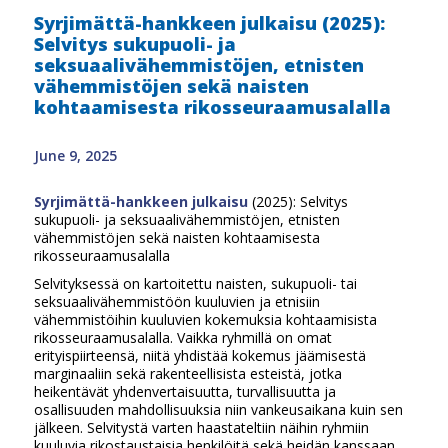
Syrjimättä-hankkeen julkaisu (2025):
Selvitys sukupuoli- ja
seksuaalivähemmistöjen, etnisten
vähemmistöjen sekä naisten
kohtaamisesta rikosseuraamusalalla
June 9, 2025
Syrjimättä-hankkeen julkaisu
(2025): Selvitys
sukupuoli- ja seksuaalivähemmistöjen, etnisten
vähemmistöjen sekä naisten kohtaamisesta
rikosseuraamusalalla
Selvityksessä on kartoitettu naisten, sukupuoli- tai
seksuaalivähemmistöön kuuluvien ja etnisiin
vähemmistöihin kuuluvien kokemuksia kohtaamisista
rikosseuraamusalalla. Vaikka ryhmillä on omat
erityispiirteensä, niitä yhdistää kokemus jäämisestä
marginaaliin sekä rakenteellisista esteistä, jotka
heikentävät yhdenvertaisuutta, turvallisuutta ja
osallisuuden mahdollisuuksia niin vankeusaikana kuin sen
jälkeen. Selvitystä varten haastateltiin näihin ryhmiin
kuuluvia rikostaustaisia henkilöitä sekä heidän kanssaan