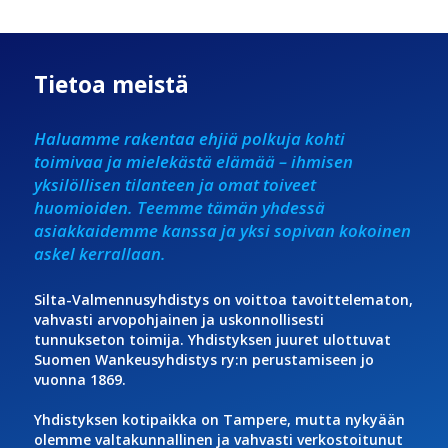
Tietoa meistä
Haluamme rakentaa ehjiä polkuja kohti
toimivaa ja mielekästä elämää – ihmisen
yksilöllisen tilanteen ja omat toiveet
huomioiden. Teemme tämän yhdessä
asiakkaidemme kanssa ja yksi sopivan kokoinen
askel kerrallaan.
Silta-Valmennusyhdistys on voittoa tavoittelematon,
vahvasti arvopohjainen ja uskonnollisesti
tunnukseton toimija. Yhdistyksen juuret ulottuvat
Suomen Wankeusyhdistys ry:n perustamiseen jo
vuonna 1869.
Yhdistyksen kotipaikka on Tampere, mutta nykyään
olemme valtakunnallinen ja vahvasti verkostoitunut