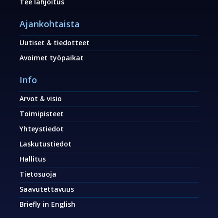
Tee lahjoitus
Ajankohtaista
Uutiset & tiedotteet
Avoimet työpaikat
Info
Arvot & visio
Toimipisteet
Yhteystiedot
Laskutustiedot
Hallitus
Tietosuoja
Saavutettavuus
Briefly in English