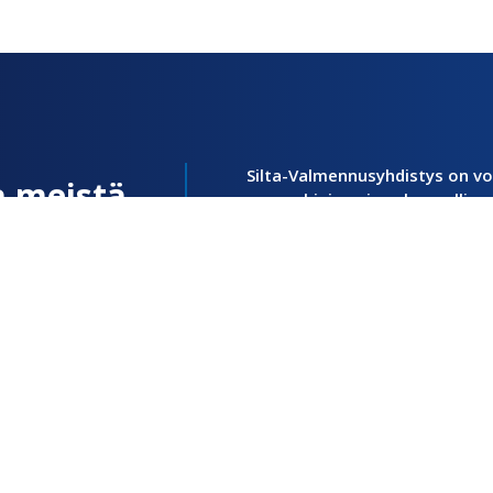
Silta-Valmennusyhdistys on vo
a meistä
arvopohjainen ja uskonnollise
juuret ulottuvat Suomen Wank
vuonna 1869.
polkuja kohti
Yhdistyksen kotipaikka on T
mää – ihmisen
valtakunnallinen ja vahvasti v
a omat toiveet
Toimipisteitä on tällä hetkellä
ämän yhdessä
 yksi sopivan
Asiakkaita toiminnan piirissä o
l kerrallaan.
hankkeita useita kymmeniä. Ty
kaikkiaan jo noin 100 ja määrä