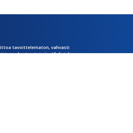
ittoa tavoittelematon, vahvasti
sti tunnukseton toimija. Yhdistyksen
eusyhdistys ry:n perustamiseen jo
ampere, mutta nykyään olemme
erkostoitunut toimija.
 9 ja niissä toimii 18 työpajaa.
n vuositasolla tuhansia ja aktiivisia
öntekijöitä yhdistyksellä on
 kasvaa jatkuvasti.