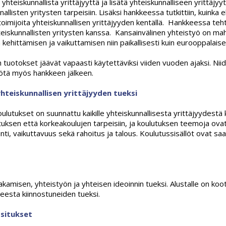
hteiskunnallista yrittäjyyttä ja lisätä yhteiskunnalliseen yrittäjyy
allisten yritysten tarpeisiin. Lisäksi hankkeessa tutkittiin, kuinka
oimijoita yhteiskunnallisen yrittäjyyden kentällä. Hankkeessa teht
teiskunnallisten yritysten kanssa. Kansainvälinen yhteistyö on ma
kehittämisen ja vaikuttamisen niin paikallisesti kuin eurooppalaisel
otokset jäävät vapaasti käytettäviksi viiden vuoden ajaksi. Nii
yötä myös hankkeen jälkeen.
eiskunnallisen yrittäjyyden tueksi
tukset on suunnattu kaikille yhteiskunnallisesta yrittäjyydestä ki
tuksen että korkeakoulujen tarpeisiin, ja koulutuksen teemoja ovat
ti, vaikuttavuus sekä rahoitus ja talous. Koulutussisällöt ovat saata
kamisen, yhteistyön ja yhteisen ideoinnin tueksi. Alustalle on koo
heesta kiinnostuneiden tueksi.
situkset