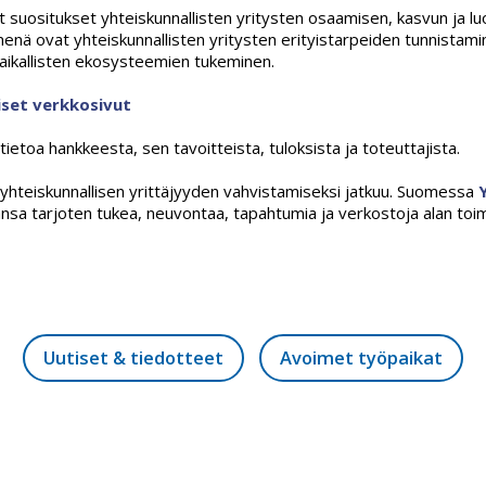
tut suositukset yhteiskunnallisten yritysten osaamisen, kasvun ja lu
menä ovat yhteiskunnallisten yritysten erityistarpeiden tunnistam
aikallisten ekosysteemien tukeminen.
set verkkosivut
ietoa hankkeesta, sen tavoitteista, tuloksista ja toteuttajista.
yhteiskunnallisen yrittäjyyden vahvistamiseksi jatkuu. Suomessa
nsa tarjoten tukea, neuvontaa, tapahtumia ja verkostoja alan toim
Uutiset & tiedotteet
Avoimet työpaikat