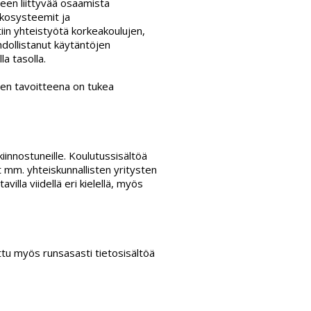
teen liittyvää osaamista
 ekosysteemit ja
iin yhteistyötä korkeakoulujen,
hdollistanut käytäntöjen
la tasolla.
den tavoitteena on tukea
innostuneille. Koulutussisältöä
 mm. yhteiskunnallisten yritysten
villa viidellä eri kielellä, myös
ttu myös runsasasti tietosisältöä