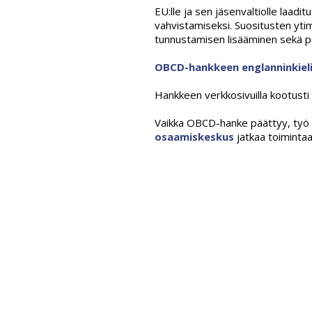
EU:lle ja sen jäsenvaltiolle laadi
vahvistamiseksi. Suositusten yti
tunnustamisen lisääminen sekä p
OBCD-hankkeen englanninkieli
Hankkeen verkkosivuilla kootusti t
Vaikka OBCD-hanke päättyy, työ 
osaamiskeskus
jatkaa toimintaa