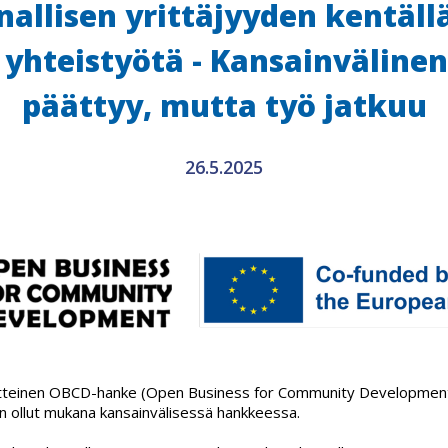
allisen yrittäjyyden kentäll
 yhteistyötä - Kansainvälin
päättyy, mutta työ jatkuu
26.5.2025
tteinen OBCD-hanke (Open Business for Community Development
 ollut mukana kansainvälisessä hankkeessa.