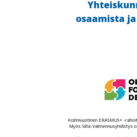
Yhteiskunn
osaamista ja
Kolmivuotinen ERASMUS+ -rahoi
Myös Silta-Valmennusyhdistys on