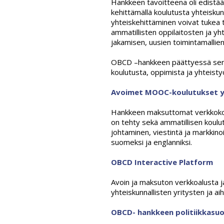
Hankkeen tavoitteena oli edistää y
kehittämällä koulutusta yhteiskunn
yhteiskehittäminen voivat tukea t
ammatillisten oppilaitosten ja yh
jakamisen, uusien toimintamallien 
OBCD –hankkeen päättyessä sen tu
koulutusta, oppimista ja yhteist
Avoimet MOOC-koulutukset yht
Hankkeen maksuttomat verkkokoulu
on tehty sekä ammatillisen koulu
johtaminen, viestintä ja markkinoin
suomeksi ja englanniksi.
OBCD Interactive Platform
Avoin ja maksuton verkkoalusta ja
yhteiskunnallisten yritysten ja ai
OBCD- hankkeen politiikkasuo