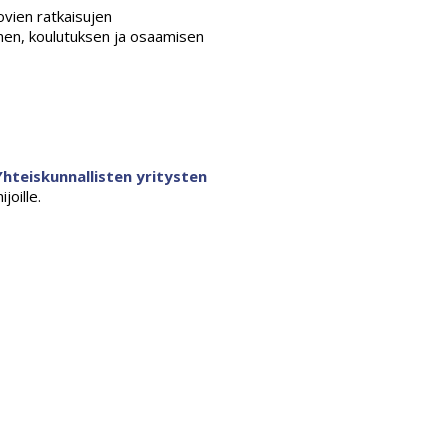
ovien ratkaisujen
inen, koulutuksen ja osaamisen
Yhteiskunnallisten yritysten
ijoille.