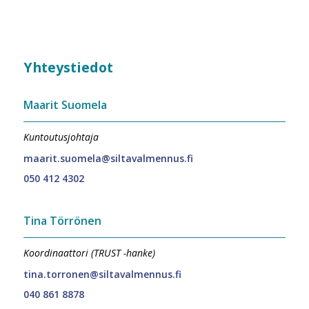
Yhteystiedot
Maarit Suomela
Kuntoutusjohtaja
maarit.suomela@siltavalmennus.fi
050 412 4302
Tina Törrönen
Koordinaattori (TRUST -hanke)
tina.torronen@siltavalmennus.fi
040 861 8878