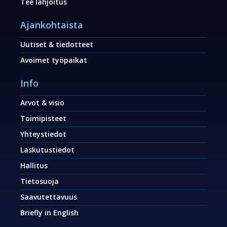
Tee lahjoitus
Ajankohtaista
Uutiset & tiedotteet
Avoimet työpaikat
Info
Arvot & visio
Toimipisteet
Yhteystiedot
Laskutustiedot
Hallitus
Tietosuoja
Saavutettavuus
Briefly in English