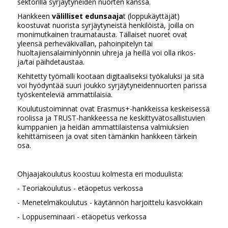
sektorilla syrjäytyneiden nuorten kanssa.
Hankkeen
välilliset edunsaaja
t (loppukäyttäjät)
koostuvat nuorista syrjäytyneistä henkilöistä, joilla on
monimutkainen traumatausta. Tällaiset nuoret ovat
yleensä perheväkivallan, pahoinpitelyn tai
huoltajiensalaiminlyönnin uhreja ja heillä voi olla rikos-
ja/tai päihdetaustaa.
Kehitetty työmalli kootaan digitaaliseksi työkaluksi ja sitä
voi hyödyntää suuri joukko syrjäytyneidennuorten parissa
työskenteleviä ammattilaisia.
Koulutustoiminnat ovat Erasmus+-hankkeissa keskeisessä
roolissa ja TRUST-hankkeessa ne keskittyvätosallistuvien
kumppanien ja heidän ammattilaistensa valmiuksien
kehittämiseen ja ovat siten tämänkin hankkeen tärkein
osa.
Ohjaajakoulutus koostuu kolmesta eri moduulista:
- Teoriakoulutus - etäopetus verkossa
- Menetelmäkoulutus - käytännön harjoittelu kasvokkain
- Loppuseminaari - etäopetus verkossa