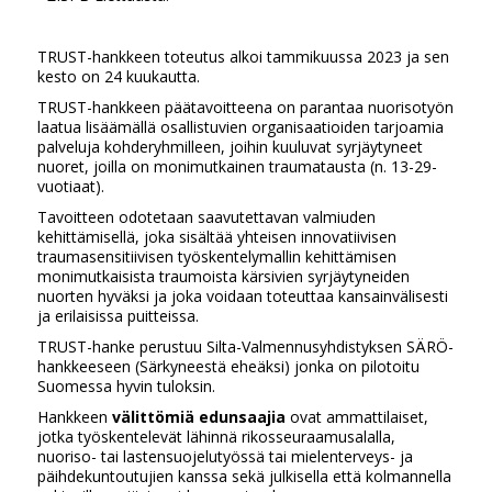
TRUST-hankkeen toteutus alkoi tammikuussa 2023 ja sen
kesto on 24 kuukautta.
TRUST-hankkeen päätavoitteena on parantaa nuorisotyön
laatua lisäämällä osallistuvien organisaatioiden tarjoamia
palveluja kohderyhmilleen, joihin kuuluvat syrjäytyneet
nuoret, joilla on monimutkainen traumatausta (n. 13-29-
vuotiaat).
Tavoitteen odotetaan saavutettavan valmiuden
kehittämisellä, joka sisältää yhteisen innovatiivisen
traumasensitiivisen työskentelymallin kehittämisen
monimutkaisista traumoista kärsivien syrjäytyneiden
nuorten hyväksi ja joka voidaan toteuttaa kansainvälisesti
ja erilaisissa puitteissa.
TRUST-hanke perustuu Silta-Valmennusyhdistyksen SÄRÖ-
hankkeeseen (Särkyneestä eheäksi) jonka on pilotoitu
Suomessa hyvin tuloksin.
Hankkeen
välittömiä edunsaajia
ovat ammattilaiset,
jotka työskentelevät lähinnä rikosseuraamusalalla,
nuoriso- tai lastensuojelutyössä tai mielenterveys- ja
päihdekuntoutujien kanssa sekä julkisella että kolmannella