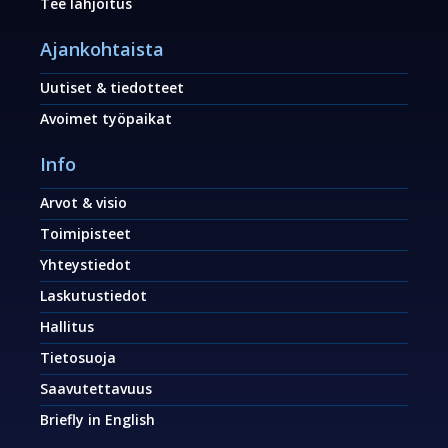
Tee lahjoitus
Ajankohtaista
Uutiset & tiedotteet
Avoimet työpaikat
Info
Arvot & visio
Toimipisteet
Yhteystiedot
Laskutustiedot
Hallitus
Tietosuoja
Saavutettavuus
Briefly in English