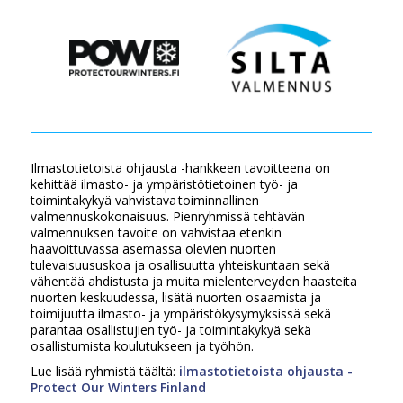
Ilmastotietoista ohjausta -hankkeen tavoitteena on
kehittää ilmasto- ja ympäristötietoinen työ- ja
toimintakykyä vahvistava toiminnallinen
valmennuskokonaisuus. Pienryhmissä tehtävän
valmennuksen tavoite on vahvistaa etenkin
haavoittuvassa asemassa olevien nuorten
tulevaisuususkoa ja osallisuutta yhteiskuntaan sekä
vähentää ahdistusta ja muita mielenterveyden haasteita
nuorten keskuudessa, lisätä nuorten osaamista ja
toimijuutta ilmasto- ja ympäristökysymyksissä sekä
parantaa osallistujien työ- ja toimintakykyä sekä
osallistumista koulutukseen ja työhön.
Lue lisää ryhmistä täältä:
ilmastotietoista ohjausta -
Protect Our Winters Finland