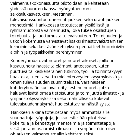
Valmennuskokonaisuutta pilotoidaan ja kehitetään
yhdessä nuorten kanssa hyödyntäen mm.
seikkailukasvatuksen, viestinnän,
tulevaisuussuuntautuneen ohjauksen sekä uraohjauksen
menetelmiä. Hankkeessa toteutetaan yksilöllistä ja
ryhmämuotoista valmennusta, joka tukee osallistujien
toimijuutta ja luottamusta tulevaisuuteen. Toimijuuden ja
uskon kokemusta vahvistavat lisäksi ilmastovaikuttamisen
keinoihin sekä kestävän kehityksen periaatteet huomioiviin
aloihin ja työpaikkoihin perehtyminen.
Kohderyhmää ovat nuoret ja nuoret aikuiset, joilla on
kasautuneita haasteita elämäntilanteessaan, kuten
puuttuva tai keskeneräinen tutkinto, työ- ja toimintakyvyn
haasteita, tuen tarvetta mielenterveyden kysymyksissä ja
oman tulevaisuuden suunnittelussa. Varsinaiseen
kohderyhmään kuuluvat erityisesti ne nuoret, jotka
haluavat lisätä omaa tietoisuutta ja toimijuutta ilmasto- ja
ympäristökysymyksissä sekä mahdollisesti kokevat
tulevaisuudennäkymät huolestuttavina näistä syistä.
Hankkeen aikana toteutetaan myös ammattilaisille
suunnattuja työpajoja, joissa esitellään piloteissa
kokeiltuja ja kehitettyjä menetelmiä ja toimintatapoja
sekä jaetaan osaamista ilmasto- ja ympäristötietoisen
ohjauksen valmennusmallin kehittämiseksi,