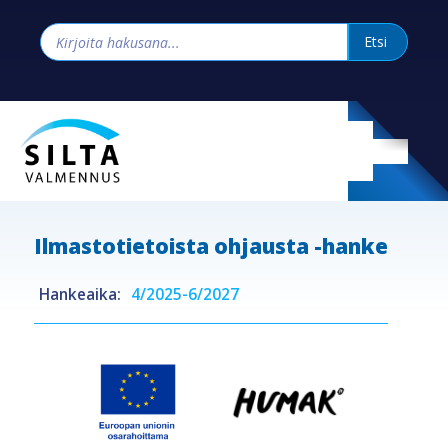
Ilmastotietoista ohjausta -hanke
Hankeaika:
4/2025-6/2027