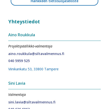
Hankkeen tietosuojaseloste
Yhteystiedot
Aino Roukkula
Projektipäällikkö-valmentaja
aino.roukkula@siltavalmennus.fi
040 5959 525
Viinikankatu 53, 33800 Tampere
Sini Lavia
Valmentaja
sini.lavia@siltavalmennus.fi