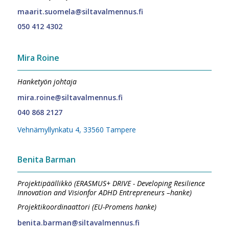
maarit.suomela@siltavalmennus.fi
050 412 4302
Mira Roine
Hanketyön johtaja
mira.roine@siltavalmennus.fi
040 868 2127
Vehnämyllynkatu 4, 33560 Tampere
Benita Barman
Projektipäällikkö (ERASMUS+ DRIVE - Developing Resilience
Innovation and Visionfor ADHD Entrepreneurs –hanke)
Projektikoordinaattori (EU-Promens hanke)
benita.barman@siltavalmennus.fi