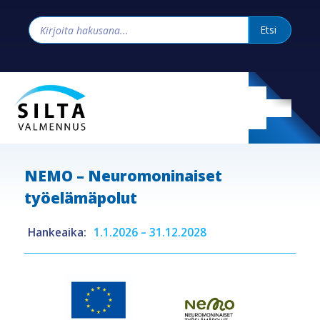
NEMO – Neuromoninaiset
työelämäpolut
Hankeaika:
1.1.2026 – 31.12.2028