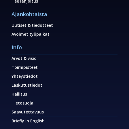
Tee lahjoitus
Ajankohtaista
Uutiset & tiedotteet
Avoimet työpaikat
Info
Arvot & visio
Toimipisteet
Yhteystiedot
Laskutustiedot
Hallitus
Tietosuoja
Saavutettavuus
Briefly in English