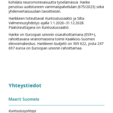
kohdata neuromoninaisuutta työelämässä. Hanke
perustuu uudistuneen vammaispalvelulain (675/2023) sekä
yhdenvertaisuuslain tavoitteisiin.
Hankkeen toteuttavat Kuntoutussäätiö ja Silta-
Valmennusyhdistys ajalla 1.1.2026–31.12.2028.
Päätoteuttajana on Kuntoutussäätiö.
Hanke on Euroopan unionin osarahoittamana (ESR+),
rahoittavana viranomaisena toimii Kaakkois-Suomen
elinvoimakeskus. Hankkeen budjetti on 309 622, josta 247
697 euroa on Euroopan unionin rahoittamaa.
Yhteystiedot
Maarit Suomela
Kuntoutusjohtaja