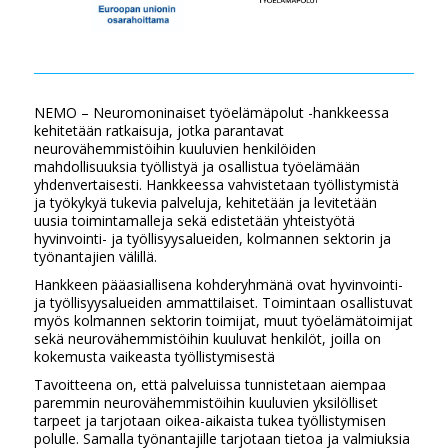
NEMO – Neuromoninaiset työelämäpolut -hankkeessa
kehitetään ratkaisuja, jotka parantavat
neurovähemmistöihin kuuluvien henkilöiden
mahdollisuuksia työllistyä ja osallistua työelämään
yhdenvertaisesti. Hankkeessa vahvistetaan työllistymistä
ja työkykyä tukevia palveluja, kehitetään ja levitetään
uusia toimintamalleja sekä edistetään yhteistyötä
hyvinvointi- ja työllisyysalueiden, kolmannen sektorin ja
työnantajien välillä.
Hankkeen pääasiallisena kohderyhmänä ovat hyvinvointi-
ja työllisyysalueiden ammattilaiset. Toimintaan osallistuvat
myös kolmannen sektorin toimijat, muut työelämätoimijat
sekä neurovähemmistöihin kuuluvat henkilöt, joilla on
kokemusta vaikeasta työllistymisestä
Tavoitteena on, että palveluissa tunnistetaan aiempaa
paremmin neurovähemmistöihin kuuluvien yksilölliset
tarpeet ja tarjotaan oikea-aikaista tukea työllistymisen
polulle. Samalla työnantajille tarjotaan tietoa ja valmiuksia