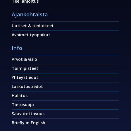
Tee lahjoitus
Ajankohtaista
Uutiset & tiedotteet
Avoimet työpaikat
Info
Arvot & visio
Toimipisteet
Yhteystiedot
Laskutustiedot
Hallitus
Tietosuoja
Saavutettavuus
Briefly in English