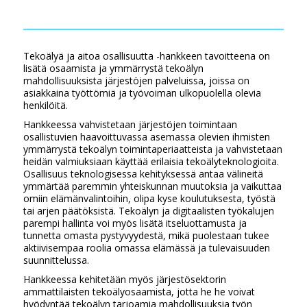
Tekoälyä ja aitoa osallisuutta -hankkeen tavoitteena on
lisätä osaamista ja ymmärrystä tekoälyn
mahdollisuuksista järjestöjen palveluissa, joissa on
asiakkaina työttömiä ja työvoiman ulkopuolella olevia
henkilöitä.
Hankkeessa vahvistetaan järjestöjen toimintaan
osallistuvien haavoittuvassa asemassa olevien ihmisten
ymmärrystä tekoälyn toimintaperiaatteista ja vahvistetaan
heidän valmiuksiaan käyttää erilaisia tekoälyteknologioita.
Osallisuus teknologisessa kehityksessä antaa välineitä
ymmärtää paremmin yhteiskunnan muutoksia ja vaikuttaa
omiin elämänvalintoihin, olipa kyse koulutuksesta, työstä
tai arjen päätöksistä. Tekoälyn ja digitaalisten työkalujen
parempi hallinta voi myös lisätä itseluottamusta ja
tunnetta omasta pystyvyydestä, mikä puolestaan tukee
aktiivisempaa roolia omassa elämässä ja tulevaisuuden
suunnittelussa.
Hankkeessa kehitetään myös järjestösektorin
ammattilaisten tekoälyosaamista, jotta he he voivat
hyödyntää tekoälyn tarjoamia mahdollisuuksia työn